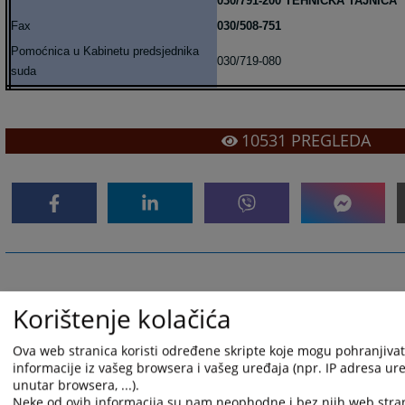
030/791-200 TEHNIČKA TAJNICA
Fax
030/508-751
Pomoćnica u Kabinetu predsjednika
030/719-080
suda
10531
PREGLEDA
Korištenje kolačića
Ova web stranica koristi određene skripte koje mogu pohranjivati
informacije iz vašeg browsera i vašeg uređaja (npr. IP adresa uređ
unutar browsera, ...).
Neke od ovih informacija su nam neophodne i bez njih web stra