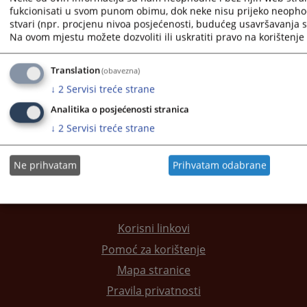
fukcionisati u svom punom obimu, dok neke nisu prijeko neopho
stvari (npr. procjenu nivoa posjećenosti, budućeg usavršavanja st
1 - 1 / 1
Na ovom mjestu možete dozvoliti ili uskratiti pravo na korištenje 
1
Translation
(obavezna)
Kontakt suda
↓
2
Servisi treće strane
Adresar pravosudnih institucija
Analitika o posjećenosti stranica
↓
2
Servisi treće strane
Ne prihvatam
Prihvatam odabrane
Korisni linkovi
Pomoć za korištenje
Mapa stranice
Pravila privatnosti