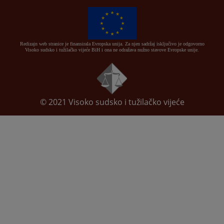
Redizajn web stranice je finansirala Evropska unija. Za njen sadržaj isključivo je odgovorno
Visoko sudsko i tužilačko vijeće BiH i ona ne odražava nužno stavove Evropske unije.
© 2021
Visoko sudsko i tužilačko vijeće