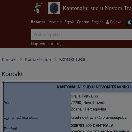
Kantonalni sud u Novom Tra
Bosanski
Hrvatski
Srpski
Српски
English
Prijava
Napredna pretraga
Kontakt suda
Kontakt
Kontakt suda
Kontakt
KANTONALNI SUD U NOVOM TRAVNIKU
Kralja Tvrtka bb
Adresa
72290, Novi Travnik
Bosna i Hercegovina
E_mail adresa suda
ksud-novitravnik@pravosudje.ba
030/791-500 CENTRALA
Telefoni