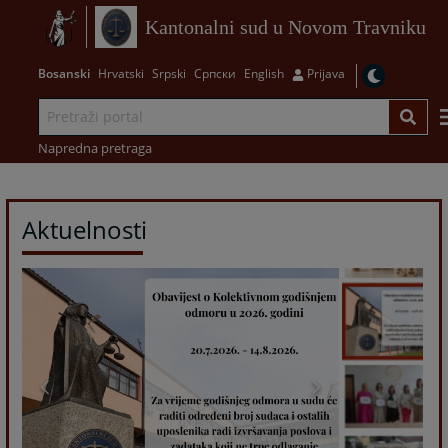
Kantonalni sud u Novom Travniku
Bosanski
Hrvatski
Srpski
Српски
English
Prijava
Napredna pretraga
Aktuelnosti