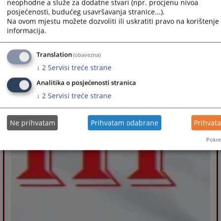
neophodne a služe za dodatne stvari (npr. procjenu nivoa
posjećenosti, budućeg usavršavanja stranice...).
Na ovom mjestu možete dozvoliti ili uskratiti pravo na korištenje 
informacija.
Translation
(obavezna)
↓
2
Servisi treće strane
Analitika o posjećenosti stranica
↓
2
Servisi treće strane
Ne prihvatam
Prihvatam odabrane
Prihvat
Pokre