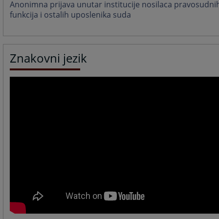
Anonimna prijava unutar institucije nosilaca pravosudni
funkcija i ostalih uposlenika suda
Znakovni jezik