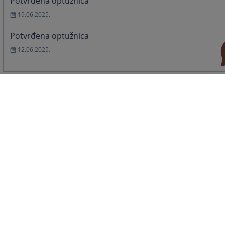
Potvrđena optužnica
19.06.2025.
Potvrđena optužnica
12.06.2025.
Vijesti iz pravosuđa
Stavovi sudske prakse Bosne i Hercegov
29.06.2026.
Povjerljivo savjetovanje
08.06.2026.
IN MEMORIAM, MUHAMED GRUHONJIĆ