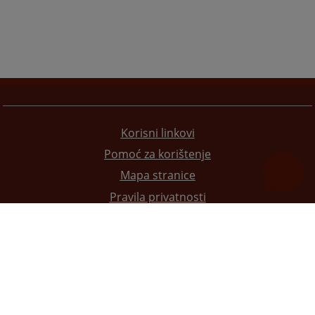
Korisni linkovi
Pomoć za korištenje
Mapa stranice
Pravila privatnosti
Redizajn web stranice je finansirala Evropska unija. Za njen sadržaj isključivo je odgovorno
Visoko sudsko i tužilačko vijeće BiH i ona ne odražava nužno stavove Evropske unije.