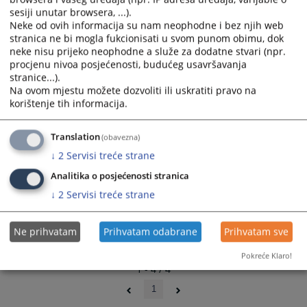
Proračun suda 2025. godine (SN KSB-SBK 1-2025)
select
select
sesiji unutar browsera, ...).
Neke od ovih informacija su nam neophodne i bez njih web
a
a
stranica ne bi mogla fukcionisati u svom punom obimu, dok
date.
date.
neke nisu prijeko neophodne a služe za dodatne stvari (npr.
Press
Press
procjenu nivoa posjećenosti, budućeg usavršavanja
the
the
stranice...).
question
question
Na ovom mjestu možete dozvoliti ili uskratiti pravo na
mark
mark
korištenje tih informacija.
key
key
to
to
Translation
(obavezna)
get
get
↓
2
Servisi treće strane
the
the
Analitika o posjećenosti stranica
keyboard
keyboard
shortcuts
shortcuts
↓
2
Servisi treće strane
for
for
changing
changing
Ne prihvatam
Prihvatam odabrane
Prihvatam sve
dates.
dates.
Pokreće Klaro!
1 - 4 / 4
1