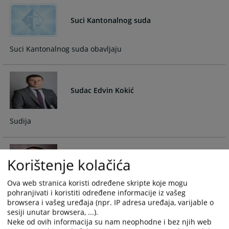
and
and
select
select
Suci Kantonalnog suda
a
a
date.
date.
Suci Kantonalnog suda obavljaju
Press
Press
the
the
question
question
mark
mark
Sudac Edvin Kokić
key
key
to
to
get
get
Sudija
the
the
keyboard
keyboard
shortcuts
shortcuts
Korištenje kolačića
Sudac Denis Trifković
for
for
changing
changing
Ova web stranica koristi određene skripte koje mogu
dates.
dates.
pohranjivati i koristiti određene informacije iz vašeg
Sudija
browsera i vašeg uređaja (npr. IP adresa uređaja, varijable o
sesiji unutar browsera, ...).
Neke od ovih informacija su nam neophodne i bez njih web