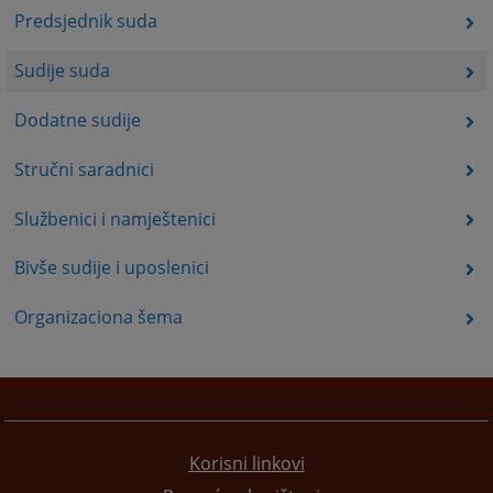
Predsjednik suda
Sudije suda
Dodatne sudije
Stručni saradnici
Službenici i namještenici
Bivše sudije i uposlenici
Organizaciona šema
Korisni linkovi