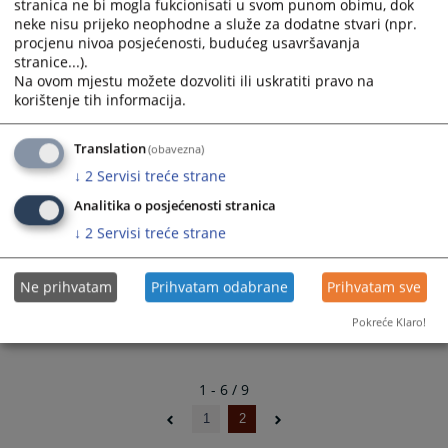
stranica ne bi mogla fukcionisati u svom punom obimu, dok
Sudac Darmin Avdić
neke nisu prijeko neophodne a služe za dodatne stvari (npr.
procjenu nivoa posjećenosti, budućeg usavršavanja
stranice...).
Sudac
Na ovom mjestu možete dozvoliti ili uskratiti pravo na
korištenje tih informacija.
Translation
(obavezna)
Sutkinja Alma Islamović
↓
2
Servisi treće strane
Analitika o posjećenosti stranica
Sutkinja
↓
2
Servisi treće strane
Ne prihvatam
Prihvatam odabrane
Prihvatam sve
Pokreće Klaro!
1 - 6 / 9
1
2