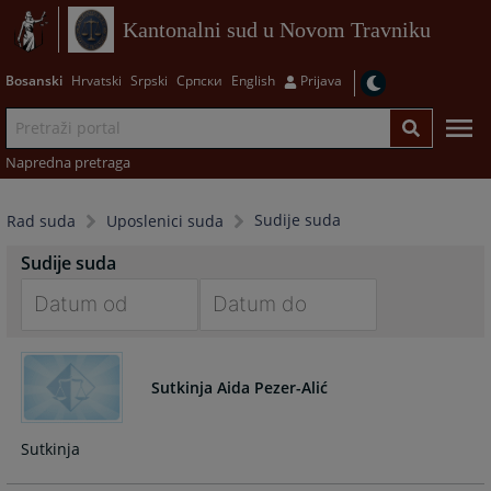
Kantonalni sud u Novom Travniku
Bosanski
Hrvatski
Srpski
Српски
English
Prijava
Napredna pretraga
Sudije suda
Rad suda
Uposlenici suda
Sudije suda
Navigate
Navigate
forward
forward
Sutkinja Aida Pezer-Alić
to
to
interact
interact
with
with
Sutkinja
the
the
calendar
calendar