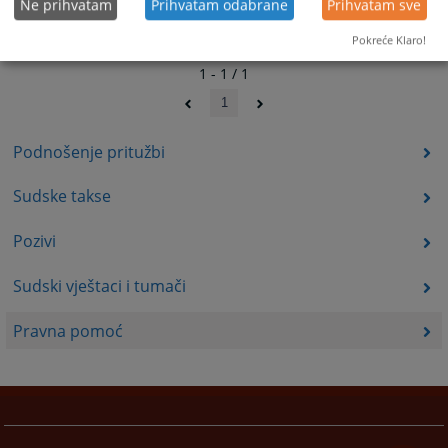
Ne prihvatam
Prihvatam odabrane
Prihvatam sve
Pokreće Klaro!
1 - 1 / 1
1
Podnošenje pritužbi
Sudske takse
Pozivi
Sudski vještaci i tumači
Pravna pomoć