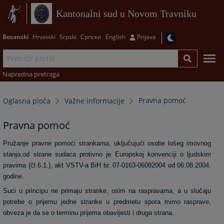
Kantonalni sud u Novom Travniku
Bosanski
Hrvatski
Srpski
Српски
English
Prijava
Napredna pretraga
Pravna pomoć
Oglasna ploča
Važne informacije
Pravna pomoć
Pružanje pravne pomoći strankama, uključujući osobe lošeg imovnog
stanja,od strane sudaca protivno je Europskoj konvenciji o ljudskim
pravima (čl.6.1.), akt VSTV-a BiH br. 07-0163-06082004 od 06.08.2004.
godine.
Suci u principu ne primaju stranke, osim na raspravama, a u slučaju
potrebe o prijemu jedne stranke u predmetu spora mimo rasprave,
obveza je da se o terminu prijema obavijesti i druga strana.