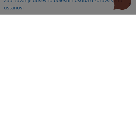
Zadržavanje duševno bolesnih osoba u zdravstvenoj
ustanovi
Zašita autorskih prava
Zaštita prava služnosti
Ostalo
Dioba nekretnina
Dug
Isplata duga
Naknada štete
Naknada za eksproprisane nekretnine
Radni sporovi