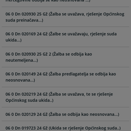
and
and
select
select
06 0 Dn 020930 25 Gž (Žalba se uvažava, rješenje Općinskog
a
a
suda preinačava...)
date.
date.
Press
Press
06 0 Dn 020169 24 Gž (Žalbe se uvažavaju, rješenje suda
the
the
ukida...)
question
question
mark
mark
06 0 Dn 020930 25 Gž 2 (Žalba se odbija kao
key
key
neutemeljena...)
to
to
get
get
06 0 Dn 020149 24 Gž (Žalba predlagatelja se odbija kao
the
the
neosnovana...)
keyboard
keyboard
shortcuts
shortcuts
06 0 Dn 020219 24 Gž (Žalba se uvažava, te se rješenje
for
for
Općinskog suda ukida..)
changing
changing
dates.
dates.
06 0 Dn 020129 24 Gž (Žalba se odbija kao neosnovana...)
06 0 Dn 019723 24 Gž (Ukida se rješenje Općinskog suda..)