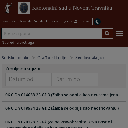
Kantonalni sud u Novom Travniku
Bosanski
Hrvatski
Srpski
Српски
English
Prijava
Napredna pretraga
Zemljišnoknjižni
Sudske odluke
Građanski odjel
Zemljišnoknjižni
Navigate
Navigate
06 0 Dn 014638 25 Gž 3 (Žalba se odbija kao neutemeljena..
forward
forward
to
to
interact
interact
06 0 Dn 018554 25 Gž 2 (Žalba se odbija kao neosnovana..)
with
with
the
the
06 0 Dn 020128 25 Gž (Žalba Pravobraniteljstva Bosne i
calendar
calendar
Hercegovine odbija se kao neosnovana ...)