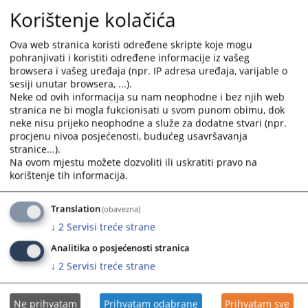
Korištenje kolačića
Ova web stranica koristi određene skripte koje mogu
pohranjivati i koristiti određene informacije iz vašeg
browsera i vašeg uređaja (npr. IP adresa uređaja, varijable o
sesiji unutar browsera, ...).
Neke od ovih informacija su nam neophodne i bez njih web
stranica ne bi mogla fukcionisati u svom punom obimu, dok
neke nisu prijeko neophodne a služe za dodatne stvari (npr.
procjenu nivoa posjećenosti, budućeg usavršavanja
stranice...).
Na ovom mjestu možete dozvoliti ili uskratiti pravo na
korištenje tih informacija.
Translation
(obavezna)
↓
2
Servisi treće strane
Analitika o posjećenosti stranica
↓
2
Servisi treće strane
Ne prihvatam
Prihvatam odabrane
Prihvatam sve