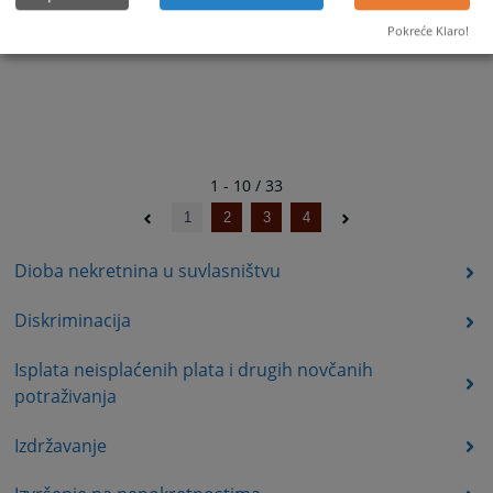
Pokreće Klaro!
1 - 10 / 33
1
2
3
4
Dioba nekretnina u suvlasništvu
Diskriminacija
Isplata neisplaćenih plata i drugih novčanih
potraživanja
Izdržavanje