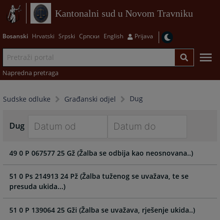
Kantonalni sud u Novom Travniku
Bosanski
Hrvatski
Srpski
Српски
English
Prijava
Napredna pretraga
Dug
Sudske odluke
Građanski odjel
Dug
Navigate
Navigate
49 0 P 067577 25 Gž (Žalba se odbija kao neosnovana..)
forward
forward
to
to
interact
interact
51 0 Ps 214913 24 Pž (Žalba tuženog se uvažava, te se
with
with
presuda ukida...)
the
the
calendar
calendar
51 0 P 139064 25 Gži (Žalba se uvažava, rješenje ukida..)
and
and