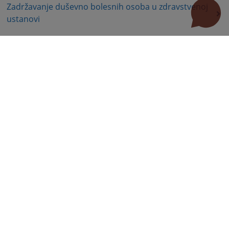
Zadržavanje duševno bolesnih osoba u zdravstvenoj
ustanovi
Zašita autorskih prava
Zaštita prava služnosti
Ostalo
Dioba nekretnina
Dug
Isplata duga
Naknada štete
Naknada za eksproprisane nekretnine
Radni sporovi