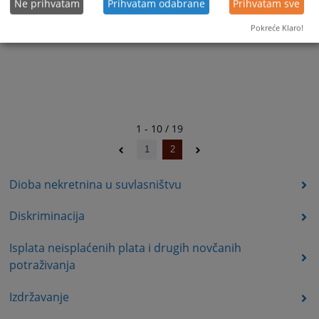
Ne prihvatam
Prihvatam odabrane
Prihvatam sve
Pokreće Klaro!
1 - 10 / 19
1
2
Dioba nekretnina u suvlasništvu
Diskriminacija
Isplata neisplaćenih plata i drugih novčanih
potraživanja
Izdržavanje