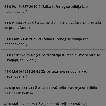
select
select
51 0 Ps 194837 24 Pž 2 (Žalba tuženog se odbija kao
a
a
neosnovana..)
date.
date.
Press
Press
51 0 P 148803 24 Gž 3 (Žalbe djelimično uvažavene, presuda
the
the
se preinačava..)
question
question
mark
mark
51 0 Mals 217029 25 Pž (Žalba tuženog se odbija kao
key
key
neosnovana..)
to
to
get
get
51 0 I 104424 25 Gž (Žalbe tražitelja izvršenja i izvršenika se
the
the
usvajaju, se ukida..)
keyboard
keyboard
shortcuts
shortcuts
49 0 Mal 061651 24 Gž (Žalba tuženog se odbija kao
for
for
neosnovana..)
changing
changing
dates.
dates.
49 0 Ip 041841 24 Pž 2 (Žalba tražitelja izvršenja se odbija
kao neosnovana..)
46 0 Mal 112900 25 Gž 2 (Žalba tužitelja se uvažava,