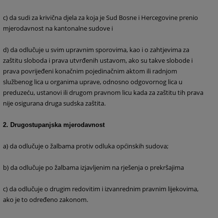
c) da sudi za krivična djela za koja je Sud Bosne i Hercegovine prenio
mjerodavnost na kantonalne sudove i
d) da odlučuje u svim upravnim sporovima, kao i o zahtjevima za
zaštitu sloboda i prava utvrđenih ustavom, ako su takve slobode i
prava povrijeđeni konačnim pojedinačnim aktom ili radnjom
službenog lica u organima uprave, odnosno odgovornog lica u
preduzeću, ustanovi ili drugom pravnom licu
kada za zaštitu tih prava
nije osigurana druga sudska zaštita.
2. Drugostupanjska mjerodavnost
a) da odlučuje o žalbama protiv odluka općinskih sudova;
b) da odlučuje po žalbama izjavljenim na rješenja o prekršajima
c) da odlučuje o drugim redovitim i izvanrednim pravnim lijekovima,
ako je to određeno zakonom.