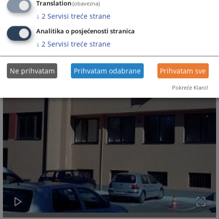
Translation
(obavezna)
↓
2
Servisi treće strane
Analitika o posjećenosti stranica
↓
2
Servisi treće strane
Ne prihvatam
Prihvatam odabrane
Prihvatam sve
Pokreće Klaro!