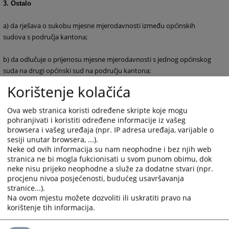
3. Ostalo
a) da rješava o sukobu mjesne mjerodavnosti između općinskih
sudova s područja kantona;
b) da odlučuje o prijenosu mjesne mjerodavnosti s jednog općinskog
suda na drugi općinski sud na području kantona;
Korištenje kolačića
c) da odlučuje o brisanju osude i prestanku mjera sigurnosti i pravnih
posljedica osude, na osnovi sudske odluke;
Ova web stranica koristi određene skripte koje mogu
pohranjivati i koristiti određene informacije iz vašeg
d) da postupa po molbama za pomilovanje u skladu sa zakonom;
browsera i vašeg uređaja (npr. IP adresa uređaja, varijable o
sesiji unutar browsera, ...).
Neke od ovih informacija su nam neophodne i bez njih web
e) da rješava o priznavanju odluka stranih sudova, stranih trgovinskih
stranica ne bi mogla fukcionisati u svom punom obimu, dok
sudova i stranih arbitraža;
neke nisu prijeko neophodne a služe za dodatne stvari (npr.
procjenu nivoa posjećenosti, budućeg usavršavanja
f) da pruža međunarodnu pravnu pomoć u kaznenim predmetima i
stranice...).
Na ovom mjestu možete dozvoliti ili uskratiti pravo na
g) da obavlja druge poslove određene zakonom.
korištenje tih informacija.
4287
PREGLEDA