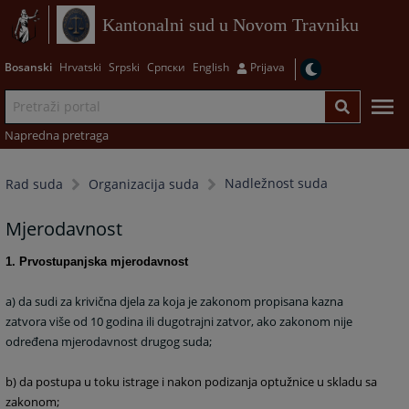
Kantonalni sud u Novom Travniku
Bosanski
Hrvatski
Srpski
Српски
English
Prijava
Napredna pretraga
Nadležnost suda
Rad suda
Organizacija suda
Mjerodavnost
1. Prvostupanjska mjerodavnost
a) da sudi za krivična djela za koja je zakonom propisana kazna
zatvora više od 10 godina ili dugotrajni zatvor, ako zakonom nije
određena mjerodavnost drugog suda;
b) da postupa u toku istrage i nakon podizanja optužnice u skladu sa
zakonom;