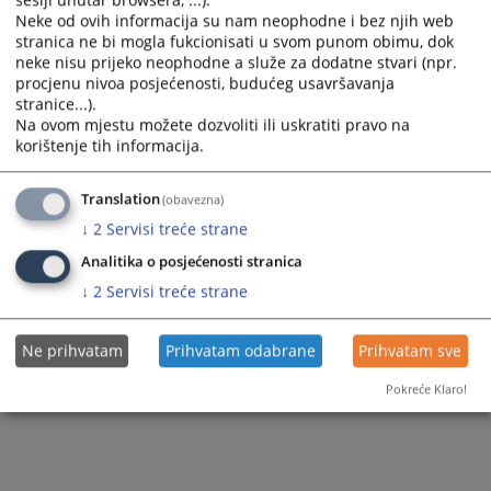
sesiji unutar browsera, ...).
Neke od ovih informacija su nam neophodne i bez njih web
stranica ne bi mogla fukcionisati u svom punom obimu, dok
neke nisu prijeko neophodne a služe za dodatne stvari (npr.
procjenu nivoa posjećenosti, budućeg usavršavanja
stranice...).
Na ovom mjestu možete dozvoliti ili uskratiti pravo na
korištenje tih informacija.
Translation
(obavezna)
↓
2
Servisi treće strane
Analitika o posjećenosti stranica
↓
2
Servisi treće strane
Ne prihvatam
Prihvatam odabrane
Prihvatam sve
Pokreće Klaro!