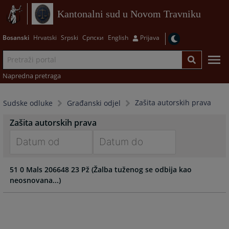
Kantonalni sud u Novom Travniku
Bosanski
Hrvatski
Srpski
Српски
English
Prijava
Napredna pretraga
Zašita autorskih prava
Sudske odluke
Građanski odjel
Zašita autorskih prava
Navigate
Navigate
51 0 Mals 206648 23 Pž (Žalba tuženog se odbija kao
forward
forward
neosnovana...)
to
to
interact
interact
with
with
the
the
calendar
calendar