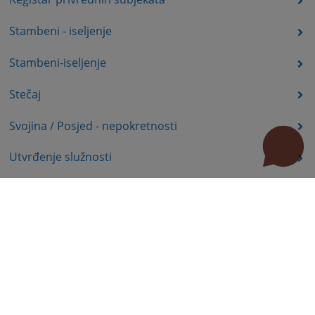
Stambeni - iseljenje
Stambeni-iseljenje
Stečaj
Svojina / Posjed - nepokretnosti
Utvrđenje služnosti
Uznemiravanje prava vlasništva
Zadržavanje duševno bolesnih osoba u zdravstvenoj
ustanovi
Zašita autorskih prava
Zaštita prava služnosti