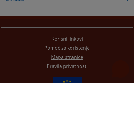
Korisni linkovi
Pomoć za korištenje
Mapa stranice
Pravila privatnosti
Redizajn web stranice je finansirala Evropska unija. Za njen sadržaj isključivo je odgovorno
Visoko sudsko i tužilačko vijeće BiH i ona ne odražava nužno stavove Evropske unije.