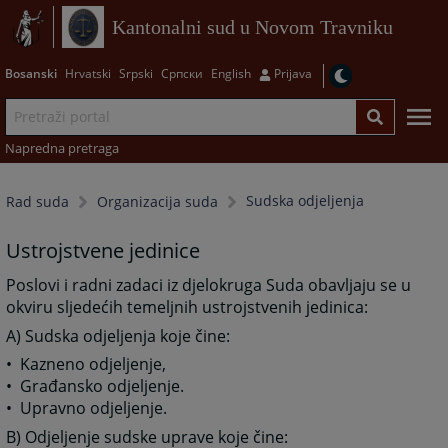
Kantonalni sud u Novom Travniku
Bosanski
Hrvatski
Srpski
Српски
English
Prijava
Napredna pretraga
Sudska odjeljenja
Rad suda
Organizacija suda
Ustrojstvene jedinice
Poslovi i radni zadaci iz djelokruga Suda obavljaju se u
okviru sljedećih temeljnih ustrojstvenih jedinica:
A) Sudska odjeljenja koje čine:
• Kazneno odjeljenje,
• Građansko odjeljenje.
• Upravno odjeljenje.
B) Odjeljenje sudske uprave koje čine: