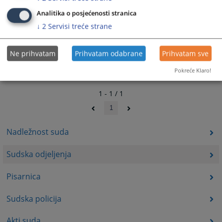
Analitika o posjećenosti stranica
↓
2
Servisi treće strane
Ne prihvatam
Prihvatam odabrane
Prihvatam sve
Pokreće Klaro!
1 - 1 / 1
1
Nadležnost suda
Sudska odjeljenja
Pisarnica
Sudska policija
Akti suda