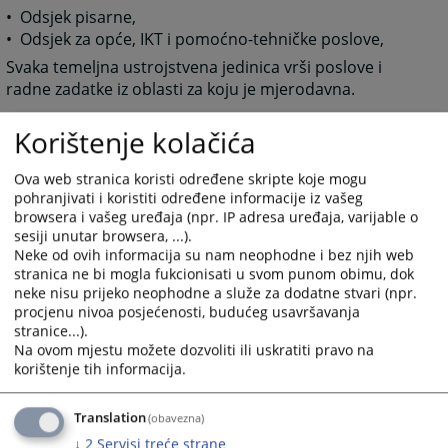
• Odsjek pisarne,
• Odsjek za opće, IKT i pomoćno-tehničke poslove,
Svaka temeljna ustrojstvena jedinica vrši poslove i
radne zadatke iz oblasti za koju je mjerodavna.
Korištenje kolačića
2865
PREGLEDA
Ova web stranica koristi određene skripte koje mogu
pohranjivati i koristiti određene informacije iz vašeg
browsera i vašeg uređaja (npr. IP adresa uređaja, varijable o
sesiji unutar browsera, ...).
Neke od ovih informacija su nam neophodne i bez njih web
stranica ne bi mogla fukcionisati u svom punom obimu, dok
Prateći dokumenti
neke nisu prijeko neophodne a služe za dodatne stvari (npr.
procjenu nivoa posjećenosti, budućeg usavršavanja
Unutrašnja organizacija
stranice...).
Na ovom mjestu možete dozvoliti ili uskratiti pravo na
korištenje tih informacija.
Translation
(obavezna)
↓
2
Servisi treće strane