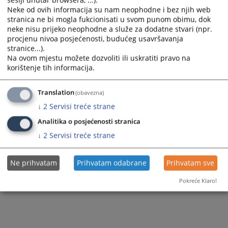
sesiji unutar browsera, ...).
Neke od ovih informacija su nam neophodne i bez njih web
stranica ne bi mogla fukcionisati u svom punom obimu, dok
neke nisu prijeko neophodne a služe za dodatne stvari (npr.
procjenu nivoa posjećenosti, budućeg usavršavanja
stranice...).
Na ovom mjestu možete dozvoliti ili uskratiti pravo na
korištenje tih informacija.
Translation
(obavezna)
↓
2
Servisi treće strane
Analitika o posjećenosti stranica
↓
2
Servisi treće strane
Ne prihvatam
Prihvatam odabrane
Prihvatam sve
Pokreće Klaro!