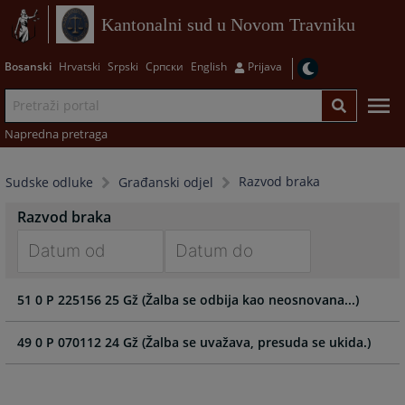
Kantonalni sud u Novom Travniku
Bosanski
Hrvatski
Srpski
Српски
English
Prijava
Napredna pretraga
Razvod braka
Sudske odluke
Građanski odjel
Razvod braka
Navigate
Navigate
51 0 P 225156 25 Gž (Žalba se odbija kao neosnovana...)
forward
forward
to
to
interact
interact
49 0 P 070112 24 Gž (Žalba se uvažava, presuda se ukida.)
with
with
the
the
calendar
calendar