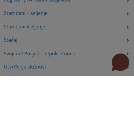
Stambeni - iseljenje
Stambeni-iseljenje
Stečaj
Svojina / Posjed - nepokretnosti
Utvrđenje služnosti
Uznemiravanje prava vlasništva
Zadržavanje duševno bolesnih osoba u zdravstvenoj
ustanovi
Zašita autorskih prava
Zaštita prava služnosti