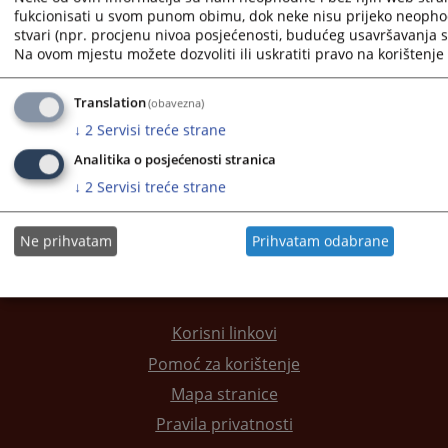
fukcionisati u svom punom obimu, dok neke nisu prijeko neopho
stvari (npr. procjenu nivoa posjećenosti, budućeg usavršavanja st
1 - 1 / 1
Na ovom mjestu možete dozvoliti ili uskratiti pravo na korištenje 
1
Translation
(obavezna)
Kontakt suda
↓
2
Servisi treće strane
Adresar pravosudnih institucija
Analitika o posjećenosti stranica
↓
2
Servisi treće strane
Ne prihvatam
Prihvatam odabrane
Korisni linkovi
Pomoć za korištenje
Mapa stranice
Pravila privatnosti