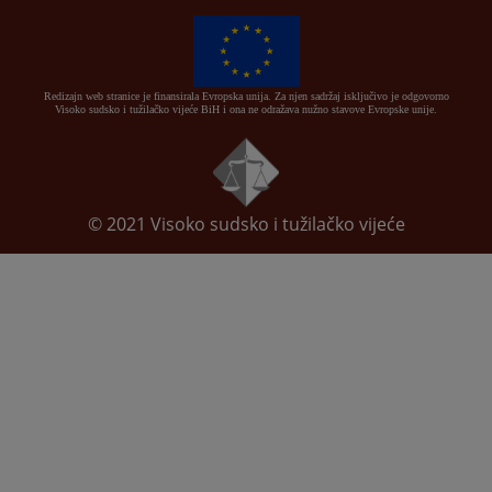
Redizajn web stranice je finansirala Evropska unija. Za njen sadržaj isključivo je odgovorno
Visoko sudsko i tužilačko vijeće BiH i ona ne odražava nužno stavove Evropske unije.
© 2021
Visoko sudsko i tužilačko vijeće