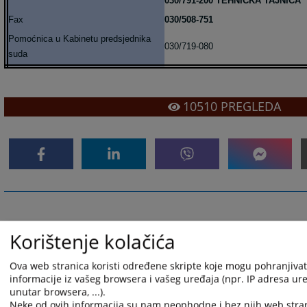
030/791-200 TEHNIČKA TAJNICA
Fax
030/508-751
Pomoćnica u Kabinetu predsjednika
030/719-080
suda
10510
PREGLEDA
Korištenje kolačića
Ova web stranica koristi određene skripte koje mogu pohranjivati
informacije iz vašeg browsera i vašeg uređaja (npr. IP adresa uređ
unutar browsera, ...).
Neke od ovih informacija su nam neophodne i bez njih web stra