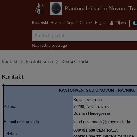
Kantonalni sud u Novom Tra
Bosanski
Hrvatski
Srpski
Српски
English
Prijava
Napredna pretraga
Kontakt suda
Kontakt
Kontakt suda
Kontakt
KANTONALNI SUD U NOVOM TRAVNIKU
Kralja Tvrtka bb
Adresa
72290, Novi Travnik
Bosna i Hercegovina
E_mail adresa suda
ksud-novitravnik@pravosudje.ba
030/791-500 CENTRALA
Telefoni