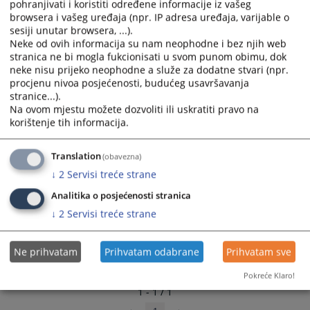
pohranjivati i koristiti određene informacije iz vašeg
browsera i vašeg uređaja (npr. IP adresa uređaja, varijable o
Linkovi
sesiji unutar browsera, ...).
Neke od ovih informacija su nam neophodne i bez njih web
Raspored
stranica ne bi mogla fukcionisati u svom punom obimu, dok
neke nisu prijeko neophodne a služe za dodatne stvari (npr.
procjenu nivoa posjećenosti, budućeg usavršavanja
stranice...).
Na ovom mjestu možete dozvoliti ili uskratiti pravo na
korištenje tih informacija.
Translation
(obavezna)
↓
2
Servisi treće strane
Analitika o posjećenosti stranica
↓
2
Servisi treće strane
Ne prihvatam
Prihvatam odabrane
Prihvatam sve
Pokreće Klaro!
1 - 1 / 1