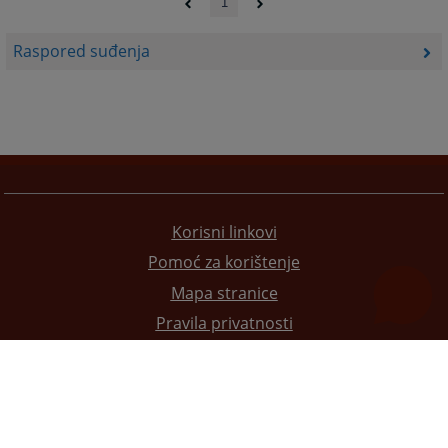
1
Raspored suđenja
Korisni linkovi
Pomoć za korištenje
Mapa stranice
Pravila privatnosti
Redizajn web stranice je finansirala Evropska unija. Za njen sadržaj isključivo je odgovorno
Visoko sudsko i tužilačko vijeće BiH i ona ne odražava nužno stavove Evropske unije.