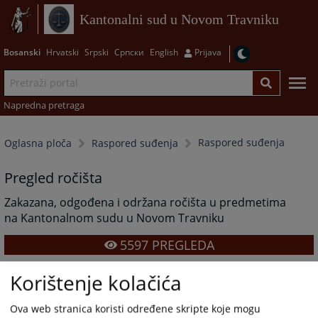
Kantonalni sud u Novom Travniku
Bosanski
Hrvatski
Srpski
Српски
English
Prijava
Napredna pretraga
Raspored suđenja
Oglasna ploča
Raspored suđenja
Pregled ročišta
Zakazana, odgođena i održana ročišta u predmetima
na Kantonalnom sudu u Novom Travniku
5597
PREGLEDA
Korištenje kolačića
Ova web stranica koristi određene skripte koje mogu