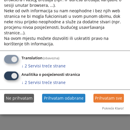
sesiji unutar browsera, ...).
Neke od ovih informacija su nam neophodne i bez njih web
stranica ne bi mogla fukcionisati u svom punom obimu, dok
neke nisu prijeko neophodne a služe za dodatne stvari (npr.
procjenu nivoa posjećenosti, budućeg usavršavanja
stranice...).
Na ovom mjestu možete dozvoliti ili uskratiti pravo na
korištenje tih informacija.
Translation
(obavezna)
↓
2
Servisi treće strane
Analitika o posjećenosti stranica
↓
2
Servisi treće strane
Ne prihvatam
Prihvatam odabrane
Prihvatam sve
Pokreće Klaro!