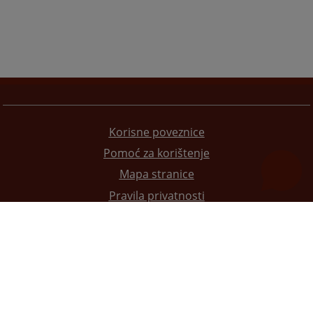
Korisne poveznice
Pomoć za korištenje
Mapa stranice
Pravila privatnosti
Redizajn web stranice je finansirala Evropska unija. Za njen sadržaj isključivo je odgovorno
Visoko sudsko i tužilačko vijeće BiH i ona ne odražava nužno stavove Evropske unije.