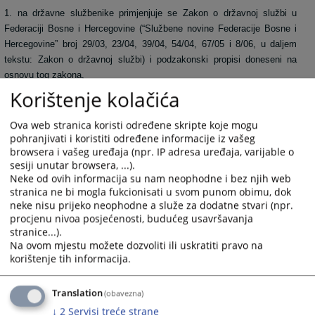
1. na državne službenike primjenjuje se Zakon o državnoj službi u
Federaciji Bosne i Hercegovine (“Službene novine Federacije Bosne i
Hercegovine” broj 29/03, 23/04, 39/04, 54/04, 67/05 i 8/06, u daljem
tekstu: Zakon o državnoj službi) i podzakonski propisi doneseni na
osnovu tog zakona,
Korištenje kolačića
2. na namještenike primjenjuje se Zakon o namještenicima u organima
Ova web stranica koristi određene skripte koje mogu
državne službe u Federaciji Bosne i Hercegovine (“Službene novine
pohranjivati i koristiti određene informacije iz vašeg
Federacije Bosne i Hercegovine” broj 49/05, u daljem tekstu: Zakon o
browsera i vašeg uređaja (npr. IP adresa uređaja, varijable o
namještenicima ) i podzakonski propisi doneseni na osnovu tog
sesiji unutar browsera, ...).
zakona.
Neke od ovih informacija su nam neophodne i bez njih web
stranica ne bi mogla fukcionisati u svom punom obimu, dok
neke nisu prijeko neophodne a služe za dodatne stvari (npr.
Na prava i dužnosti državnih službenika i namještenika pored propisa iz
procjenu nivoa posjećenosti, budućeg usavršavanja
stranice...).
stava 2. ovog člana primjenjuju se, u skladu sa zakonom i opći propisi
Na ovom mjestu možete dozvoliti ili uskratiti pravo na
o radu i kolektivni ugovori.
korištenje tih informacija.
Translation
(obavezna)
4465
PREGLEDA
↓
2
Servisi treće strane