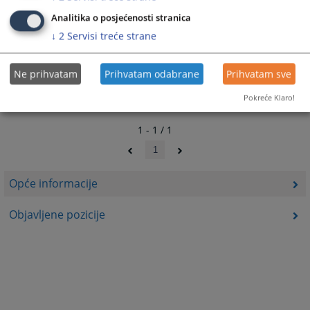
Analitika o posjećenosti stranica
↓
2
Servisi treće strane
Ne prihvatam
Prihvatam odabrane
Prihvatam sve
Pokreće Klaro!
1 - 1 / 1
1
Opće informacije
Objavljene pozicije