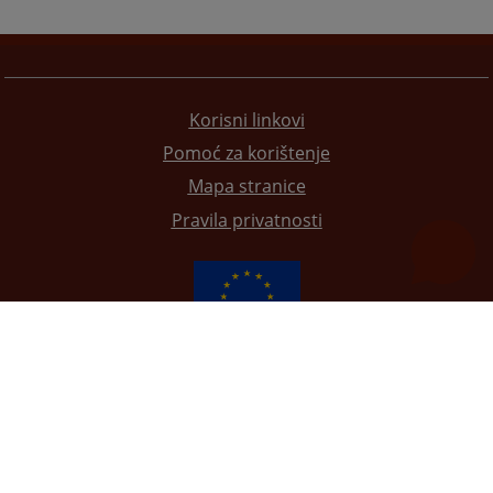
Korisni linkovi
Pomoć za korištenje
Mapa stranice
Pravila privatnosti
Redizajn web stranice je finansirala Evropska unija. Za njen sadržaj isključivo je odgovorno
Visoko sudsko i tužilačko vijeće BiH i ona ne odražava nužno stavove Evropske unije.
© 2021
Visoko sudsko i tužilačko vijeće