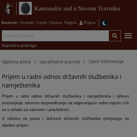
Kantonalni sud u Novom Travniku
Bosanski
Hrvatski
Srpski
Српски
English
Prijava
Napredna pretraga
Opće informacije
Oglasna ploča
Upražnjene pozicije
Prijem u radni odnos državnih službenika i
namještenika
Prijem u radni odnos državnih službenika i namještenika i njihovo
postavljanje odnosno raspoređivanje na odgovarajuće radno mjesto vrši
se u skladu sa zakonom i pravilnikom.
U odnosu na prava i dužnosti državnih službenika primjenjuju se
sljedeći propisi: