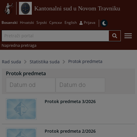
Kantonalni sud u Novom Travniku
Bosanski
Hrvatski
Srpski
Српски
English
Prijava
Napredna pretraga
Protok predmeta
Rad suda
Statistika suda
Protok predmeta
Navigate
Navigate
Protok predmeta 3/2026
forward
forward
to
to
interact
interact
with
with
the
the
Protok predmeta 2/2026
calendar
calendar