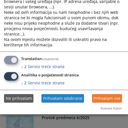
browsera i vašeg uređaja (npr. IP adresa uređaja, varijable o
Protok predmeta 9/2025
sesiji unutar browsera, ...).
Neke od ovih informacija su nam neophodne i bez njih web
stranica ne bi mogla fukcionisati u svom punom obimu, dok
neke nisu prijeko neophodne a služe za dodatne stvari (npr.
procjenu nivoa posjećenosti, budućeg usavršavanja
Protok predmeta 8/2025
stranice...).
Na ovom mjestu možete dozvoliti ili uskratiti pravo na
korištenje tih informacija.
Translation
(obavezna)
Protok predmeta 7/2025
↓
2
Servisi treće strane
Analitika o posjećenosti stranica
↓
2
Servisi treće strane
Protok predmeta za period
01.01.-30.06.2025.g.
Ne prihvatam
Prihvatam odabrane
Prihvatam sve
Pokreće Klaro!
Protok predmeta 6/2025