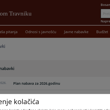
Bosan
vom Travniku
Idi
na
Napre
sadržaj
aša pitanja
Odnosi s javnošću
Javne nabavke
Budžet
vki
 nabavki
2026.
Plan nabava za 2026.godinu
2025.
Plan nabava za 2025.godinu
enje kolačića
2024.
Plan nabava za 2024.godinu