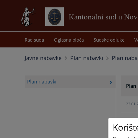
Kantonalni sud u No
Rad suda
Oglasna ploča
Sudske odluke
V
Plan naba
Javne nabavke
Plan nabavki
Plan nabavki
Plan
22.01.
21.01.
Korišt
19.01.