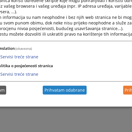
nica koristi određene skripte koje mogu pohranjivati i koristiti od
iz vašeg browsera i vašeg uređaja (npr. IP adresa uređaja, varijable 
era, ...).
2023.
Dopuna Plana javnih nabava za 2023.godinu
h informacija su nam neophodne i bez njih web stranica ne bi mog
i u svom punom obimu, dok neke nisu prijeko neophodne a služe z
 procjenu nivoa posjećenosti, budućeg usavršavanja stranice...).
2023.
Izmjena Plana javnih nabava za 2023.godinu
tu možete dozvoliti ili uskratiti pravo na korištenje tih informacija
2023.
Plan nabava za 2023.godinu
nslation
(obavezna)
Servisi treće strane
litika o posjećenosti stranica
Servisi treće strane
tam
Prihvatam odabrane
Pri