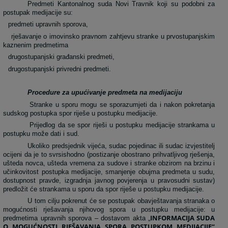
Predmeti Kantonalnog suda Novi Travnik koji su podobni za
postupak medijacije su:
predmeti upravnih sporova,
rješavanje o imovinsko pravnom zahtjevu stranke u prvostupanjskim
kaznenim predmetima
drugostupanjski građanski predmeti,
drugostupanjski privredni predmeti.
Procedure za upućivanje predmeta na medijaciju
Stranke u sporu mogu se sporazumjeti da i nakon pokretanja
sudskog postupka spor riješe u postupku medijacije.
Prijedlog da se spor riješi u postupku medijacije strankama u
postupku može dati i sud.
Ukoliko predsjednik vijeća, sudac pojedinac ili sudac izvjestitelj
ocijeni da je to svrsishodno (postizanje obostrano prihvatljivog rješenja,
ušteda novca, ušteda vremena za sudove i stranke obzirom na brzinu i
učinkovitost postupka medijacije, smanjenje obujma predmeta u sudu,
dostupnost pravde, izgradnja javnog povjerenja u pravosudni sustav)
predložit će strankama u sporu da spor riješe u postupku medijacije.
U tom cilju pokrenut će se postupak obavještavanja stranaka o
mogućnosti rješavanja njihovog spora u postupku medijacije: u
INFORMACIJA SUDA
predmetima upravnih sporova – dostavom akta „
O MOGUĆNOSTI RJEŠAVANJA SPORA POSTUPKOM MEDIJACIJE“