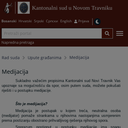
Kantonalni sud u Novom Travniku
Bosanski
Hrvatski
Srpski
Српски
English
Prijava
Napredna pretraga
Medijacija
Rad suda
Upute građanima
Medijacija
Sukladno važećim propisima Kantonalni sud Novi Travnik Vas
upoznaje sa mogućnošću da spor, osim putem suda, možete pokušati
riješiti i u postupku medijacije.
Što je medijacija?
Medijacija je postupak u kojem treća, neutralna osoba
(medijator) pomaže strankama u njihovima nastojanjima usmjerenim
prema postizanju obostrano prihvatljivog rješenja njihovog spora.
Sporazum postignut u postupku medijacije ima snagu