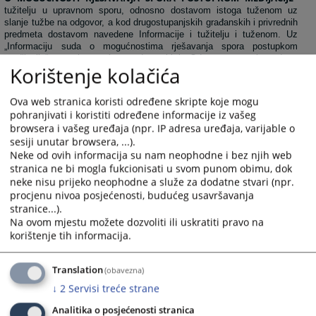
tužitelju u upravnom sporu, odnosno dostavom istoga tuženom uz
slanje tužbe na odgovor, a kod drugostupanjskih građanskih i privrednih
predmeta dostavom navedene Informacije i tužitelju i tuženom. Uz
„Informaciju suda o mogućnostima rješavanja spora postupkom
medijacije“, strankama će se dostaviti i „Odgovor na upit suda o
Korištenje kolačića
pokretanju postupka medijacije“, kao i brošure ili drugi promotivni
materijali Udruženja medijatora.
Ukoliko obje stranke u otvorenom roku ne prihvate mogućnost
Ova web stranica koristi određene skripte koje mogu
rješavanja njihovog spora putem medijacije, sudski postupak će se
pohranjivati i koristiti određene informacije iz vašeg
nastaviti.
browsera i vašeg uređaja (npr. IP adresa uređaja, varijable o
U slučaju dobivene suglasnosti stranaka da spor riješe
sesiji unutar browsera, ...).
medijacijom, sud će zastati sa sudskim postupkom do okončanja
Neke od ovih informacija su nam neophodne i bez njih web
postupka medijacije, a Udruženju medijatora BiH poslati
Obavijest o
stranica ne bi mogla fukcionisati u svom punom obimu, dok
saglasnosti za postupak medijacije.
neke nisu prijeko neophodne a služe za dodatne stvari (npr.
procjenu nivoa posjećenosti, budućeg usavršavanja
stranice...).
Implementiranje programa upućivanja predmeta i praćenje
rezultata
Na ovom mjestu možete dozvoliti ili uskratiti pravo na
korištenje tih informacija.
O svakom predmetu pogodnom za postupak medijacije,
predsjednik vijeća, sudac pojedinac ili sudac izvjestitelj, obavijestit će
predsjednicu suda.
Translation
(obavezna)
Uspostavit će se evidencija predmeta Kantonalnog suda u
↓
2
Servisi treće strane
kojima je dostavljena Informacija strankama o medijaciji – „Knjiga
predmeta pogodnih za medijaciju“ koja će sadržavati sve relevantne
Analitika o posjećenosti stranica
podatke o tijeku postupka medijacije.