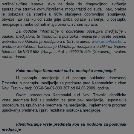
ovršne/izvršne isprave. Ako ne dođe do dragovoljnog izvršenja
sporazuma stranke ovrhu/izvršenje mogu tražiti od suda. Ipak, praksa
je pokazala da stranke u 90% slučajeva dobrovoljno ispunjavaju
obveze. Za razliku od suda gdje žalba odlaže izvršenje, u postupku
medijacije stranke odmah imaju ovršnu/izvršnu ispravu.
Za dodatne informacije o pokretanju postupka medijacije i
odabiru medijatora, te troškovima postupka medijacije možete posjetiti
www.umbih.co.ba
web-stranicu Udruženja medijatora u BiH na adresi
ili
direktno kontaktirati kancelarije Udruženja medijatora u BiH na brojeve
telefona 051/316-682 (Banja Luka) i 033/215-825 (Sarajevo), svakim
radnim danom.
Kako postupa Kantonalni sud u postupku medijacije?
U postupku medijacije sud postupa sukladno donesenoj
Proceduri o postupku medijacije za predmete pred Kantonalnim sudom
Novi Travnik broj: 006-0-
Su
-09-000 367
od
04.03.2009.
godine
.
Ovom
procedurom
Kantonalni
sud
Novi
Travnik
identificira
vrste
predmeta
koji
su
podobni
za
postupak
medijacije
,
uspostavlja
procedure
za
upu
ć
ivanje
predmeta
na
medijaciju
,
implementira
program
upu
ć
ivanja
predmeta
i
prati
rezultate
postupka
medijacije
.
Identificiranje vrste predmeta koji su podobni za postupak
medijacije