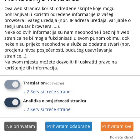
calendar
calendar
Ova web stranica koristi određene skripte koje mogu
Odluka o izboru - Tehnički pregled službenog vozila
and
and
pohranjivati i koristiti određene informacije iz vašeg
30.04.2026.
select
select
browsera i vašeg uređaja (npr. IP adresa uređaja, varijable o
sesiji unutar browsera, ...).
a
a
Neke od ovih informacija su nam neophodne i bez njih web
Odluka o izboru - Usluga redovnog servisa službenog vozila
date.
date.
stranica ne bi mogla fukcionisati u svom punom obimu, dok
24.04.2026.
Press
Press
neke nisu prijeko neophodne a služe za dodatne stvari (npr.
the
the
procjenu nivoa posjećenosti, budućeg usavršavanja
Odluka o izboru - Materijal za redovan servis službenog
question
question
stranice...).
vozila
mark
mark
Na ovom mjestu možete dozvoliti ili uskratiti pravo na
24.04.2026.
key
key
korištenje tih informacija.
to
to
Odluka o izboru - Usluga redovnog servisa službenog vozila
get
get
Translation
(obavezna)
16.03.2026.
the
the
↓
2
Servisi treće strane
keyboard
keyboard
Analitika o posjećenosti stranica
shortcuts
shortcuts
for
for
↓
2
Servisi treće strane
changing
changing
dates.
dates.
Ne prihvatam
Prihvatam odabrane
Prihvatam sve
Pokreće Klaro!