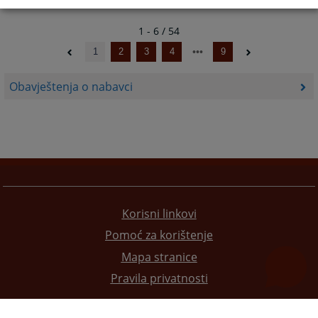
1 - 6 / 54
1
2
3
4
9
Obavještenja o nabavci
Korisni linkovi
Pomoć za korištenje
Mapa stranice
Pravila privatnosti