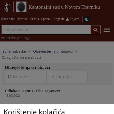
Kantonalni sud u Novom Travniku
Bosanski
Hrvatski
Srpski
Српски
English
Prijava
Napredna pretraga
Javne nabavke
Obavještenja o nabavci
Obavještenja o nabavci
Obavještenja o nabavci
Navigate
Navigate
Odluka o izboru - Disk za server
forward
forward
11.05.2026.
to
to
interact
interact
Odluka o izboru - SWITCH
with
with
Korištenje kolačića
11.05.2026.
the
the