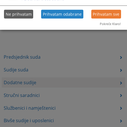
Ne prihvatam
Prihvatam odabrane
Prihvatam sve
Pokreće Klaro!
Predsjednik suda
Sudije suda
Dodatne sudije
Stručni saradnici
Službenici i namještenici
Bivše sudije i uposlenici