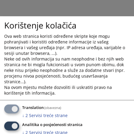
Korištenje kolačića
Ova web stranica koristi određene skripte koje mogu
pohranjivati i koristiti određene informacije iz vašeg
browsera i vašeg uređaja (npr. IP adresa uređaja, varijable o
sesiji unutar browsera, ...).
Trenutno nema vijesti
Neke od ovih informacija su nam neophodne i bez njih web
stranica ne bi mogla fukcionisati u svom punom obimu, dok
neke nisu prijeko neophodne a služe za dodatne stvari (npr.
procjenu nivoa posjećenosti, budućeg usavršavanja
stranice...).
Na ovom mjestu možete dozvoliti ili uskratiti pravo na
korištenje tih informacija.
Translation
(obavezna)
↓
2
Servisi treće strane
Analitika o posjećenosti stranica
↓
2
Servisi treće strane