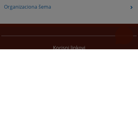
Organizaciona šema
Korisni linkovi
Pomoć za korištenje
Mapa stranice
Pravila privatnosti
Redizajn web stranice je finansirala Evropska unija. Za njen sadržaj isključivo je odgovorno
Visoko sudsko i tužilačko vijeće BiH i ona ne odražava nužno stavove Evropske unije.