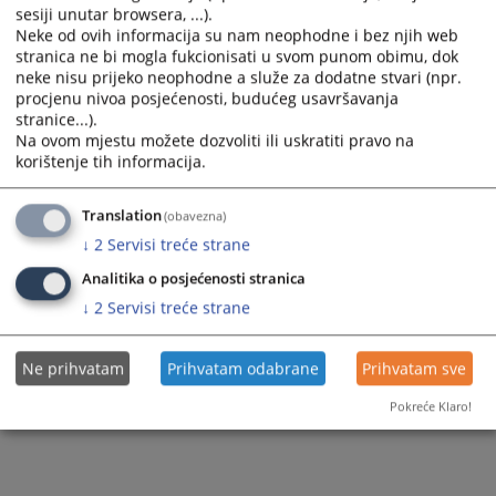
sesiji unutar browsera, ...).
Neke od ovih informacija su nam neophodne i bez njih web
stranica ne bi mogla fukcionisati u svom punom obimu, dok
neke nisu prijeko neophodne a služe za dodatne stvari (npr.
procjenu nivoa posjećenosti, budućeg usavršavanja
stranice...).
Na ovom mjestu možete dozvoliti ili uskratiti pravo na
korištenje tih informacija.
Translation
(obavezna)
↓
2
Servisi treće strane
Analitika o posjećenosti stranica
↓
2
Servisi treće strane
Ne prihvatam
Prihvatam odabrane
Prihvatam sve
Pokreće Klaro!