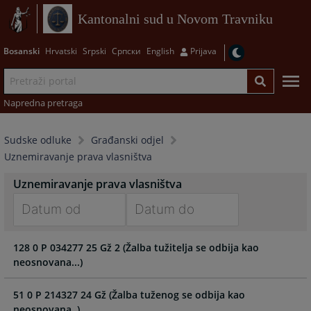
Kantonalni sud u Novom Travniku
Bosanski
Hrvatski
Srpski
Српски
English
Prijava
Napredna pretraga
Sudske odluke
Građanski odjel
Uznemiravanje prava vlasništva
Uznemiravanje prava vlasništva
Navigate
Navigate
128 0 P 034277 25 Gž 2 (Žalba tužitelja se odbija kao
forward
forward
neosnovana...)
to
to
interact
interact
with
with
51 0 P 214327 24 Gž (Žalba tuženog se odbija kao
the
the
neosnovana..)