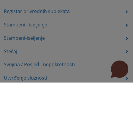
Registar privrednih subjekata
Stambeni - iseljenje
Stambeni-iseljenje
Stečaj
Svojina / Posjed - nepokretnosti
Utvrđenje služnosti
Uznemiravanje prava vlasništva
Zadržavanje duševno bolesnih osoba u zdravstvenoj
ustanovi
Zašita autorskih prava