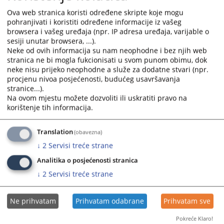
Odluka o poništenju postupka javne nabave električne
and
and
Ova web stranica koristi određene skripte koje mogu
energije
select
select
pohranjivati i koristiti određene informacije iz vašeg
25.04.2025.
a
a
browsera i vašeg uređaja (npr. IP adresa uređaja, varijable o
date.
date.
sesiji unutar browsera, ...).
Odluka o poništenju postupka javne nabave- komunalne
Neke od ovih informacija su nam neophodne i bez njih web
Press
Press
stranica ne bi mogla fukcionisati u svom punom obimu, dok
usluge
the
the
neke nisu prijeko neophodne a služe za dodatne stvari (npr.
25.04.2025.
question
question
procjenu nivoa posjećenosti, budućeg usavršavanja
mark
mark
stranice...).
Odluka o javnoj nabavi usluga el.energije
key
key
Na ovom mjestu možete dozvoliti ili uskratiti pravo na
03.04.2025.
to
to
korištenje tih informacija.
get
get
Odluka o javnoj nabavi komunalnih usluga
the
the
Translation
(obavezna)
03.04.2025.
keyboard
keyboard
↓
2
Servisi treće strane
shortcuts
shortcuts
Analitika o posjećenosti stranica
for
for
changing
changing
↓
2
Servisi treće strane
dates.
dates.
Ne prihvatam
Prihvatam odabrane
Prihvatam sve
Pokreće Klaro!