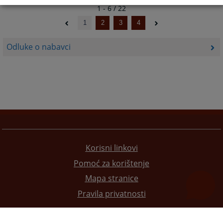
1 - 6 / 22
1
2
3
4
Odluke o nabavci
Korisni linkovi
Pomoć za korištenje
Mapa stranice
Pravila privatnosti