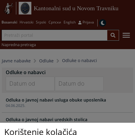
Kantonalni sud u Novom Travniku
Bosanski
Hrvatski
Srpski
Српски
English
Prijava
Napredna pretraga
Odluke o nabavci
Javne nabavke
Odluke
Odluke o nabavci
Navigate
Navigate
Odluka o javnoj nabavi usluga obuke uposlenika
forward
forward
04.06.2025.
to
to
interact
interact
Odluka o javnoj nabavi uredskih stolica
with
with
21.05.2025.
the
the
Korištenje kolačića
calendar
calendar