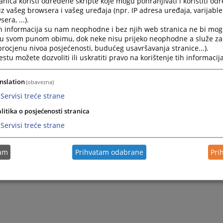
nica koristi određene skripte koje mogu pohranjivati i koristiti od
iz vašeg browsera i vašeg uređaja (npr. IP adresa uređaja, varijable 
era, ...).
h informacija su nam neophodne i bez njih web stranica ne bi mog
i u svom punom obimu, dok neke nisu prijeko neophodne a služe z
 procjenu nivoa posjećenosti, budućeg usavršavanja stranice...).
tu možete dozvoliti ili uskratiti pravo na korištenje tih informacija
nslation
(obavezna)
Servisi treće strane
litika o posjećenosti stranica
Servisi treće strane
tam
Prihvatam odabrane
Pri