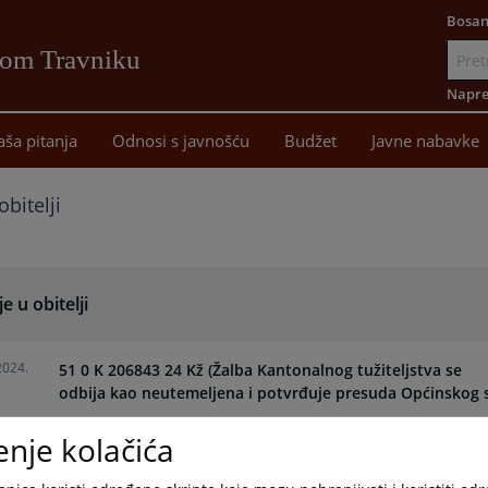
Bosan
vom Travniku
Idi
na
Napre
sadržaj
aša pitanja
Odnosi s javnošću
Budžet
Javne nabavke
obitelji
je u obitelji
2024.
51 0 K 206843 24 Kž (Žalba Kantonalnog tužiteljstva se
odbija kao neutemeljena i potvrđuje presuda Općinskog s
enje kolačića