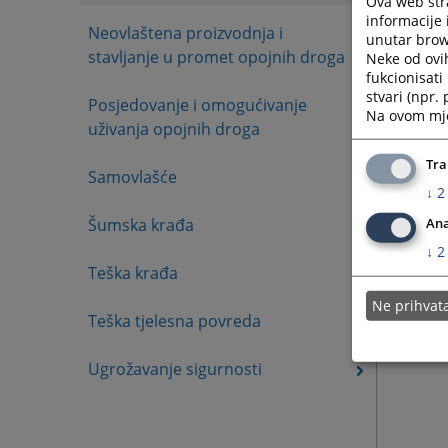
Ova web stra
informacije 
Neovlaštena proizvodnja i
unutar brows
stavljanje u promet opojnih droga
Neke od ovi
fukcionisat
stvari (npr.
Posjedovanje i omogućivanje
Na ovom mjes
uživanja opojnih droga
Tra
Samovlašće
↓
2
Šumska krađa
Ana
↓
2
Teška krađa
Ne prihva
Teška tjelesna povreda
Ugrožavanje sigurnosti