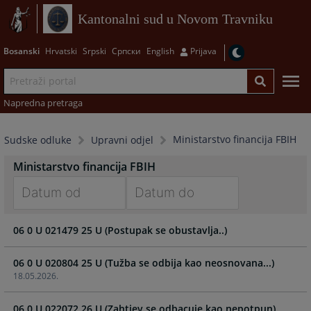
Kantonalni sud u Novom Travniku
Bosanski
Hrvatski
Srpski
Српски
English
Prijava
Napredna pretraga
Ministarstvo financija FBIH
Sudske odluke
Upravni odjel
Ministarstvo financija FBIH
Navigate
Navigate
06 0 U 021479 25 U (Postupak se obustavlja..)
forward
forward
to
to
interact
interact
06 0 U 020804 25 U (Tužba se odbija kao neosnovana...)
with
with
18.05.2026.
the
the
calendar
calendar
06 0 U 022072 26 U (Zahtjev se odbacuje kao nepotpun)