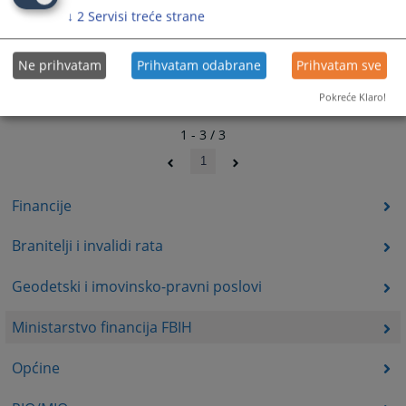
↓
2
Servisi treće strane
Ne prihvatam
Prihvatam odabrane
Prihvatam sve
Pokreće Klaro!
1 - 3 / 3
1
Financije
Branitelji i invalidi rata
Geodetski i imovinsko-pravni poslovi
Ministarstvo financija FBIH
Općine