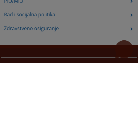
PIO/MIO
Rad i socijalna politika
Zdravstveno osiguranje
Korisni linkovi
Pomoć za korištenje
Mapa stranice
Pravila privatnosti
Redizajn web stranice je finansirala Evropska unija. Za njen sadržaj isključivo je odgovorno
Visoko sudsko i tužilačko vijeće BiH i ona ne odražava nužno stavove Evropske unije.