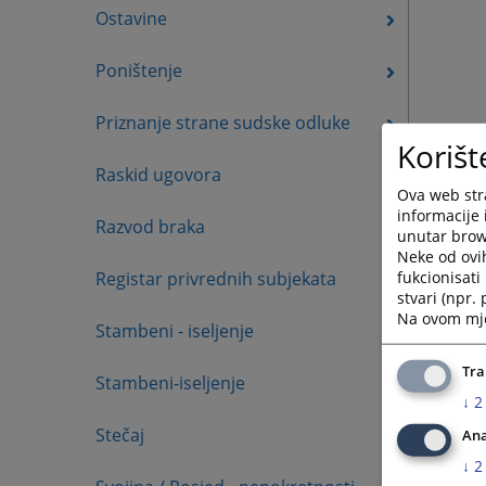
Ostavine
Poništenje
Priznanje strane sudske odluke
Korišt
Raskid ugovora
Ova web stra
informacije 
Razvod braka
unutar brows
Neke od ovi
fukcionisat
Registar privrednih subjekata
stvari (npr.
Na ovom mjes
Stambeni - iseljenje
Tra
Stambeni-iseljenje
↓
2
Stečaj
Ana
↓
2