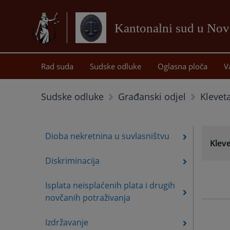
Kantonalni sud u No
Rad suda
Sudske odluke
Oglasna ploča
V
Klevet
Sudske odluke
Građanski odjel
Dioba nekretnina u suvlasništvu
Klev
Diskriminacija
Isplata neisplaćenih plata i drugih
novčanih potraživanja
Izdržavanje