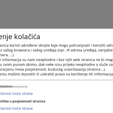
enje kolačića
nica koristi određene skripte koje mogu pohranjivati i koristiti od
iz vašeg browsera i vašeg uređaja (npr. IP adresa uređaja, varijable 
era, ...).
h informacija su nam neophodne i bez njih web stranica ne bi mog
i u svom punom obimu, dok neke nisu prijeko neophodne a služe z
 procjenu nivoa posjećenosti, budućeg usavršavanja stranice...).
tu možete dozvoliti ili uskratiti pravo na korištenje tih informacija
nslation
(obavezna)
Servisi treće strane
litika o posjećenosti stranica
Servisi treće strane