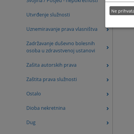
Svojina / Posjed - nepokretnosti
Ne prihva
Utvrđenje služnosti
Uznemiravanje prava vlasništva
Zadržavanje duševno bolesnih
osoba u zdravstvenoj ustanovi
Zašita autorskih prava
Zaštita prava služnosti
Ostalo
Dioba nekretnina
Dug