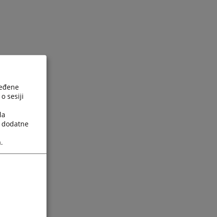
ređene
o sesiji
la
a dodatne
.