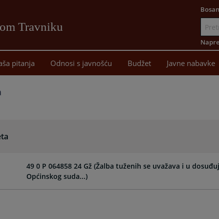
Bosan
vom Travniku
Idi
na
Napre
sadržaj
aša pitanja
Odnosi s javnošću
Budžet
Javne nabavke
a
eta
49 0 P 064858 24 Gž (Žalba tuženih se uvažava i u dosuđ
Općinskog suda...)