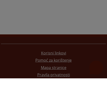
Korisni linkovi
Pomoć za korištenje
Mapa stranice
Pravila privatnosti
Redizajn web stranice je finansirala Evropska unija. Za njen sadržaj isključivo je odgovorno
Visoko sudsko i tužilačko vijeće BiH i ona ne odražava nužno stavove Evropske unije.