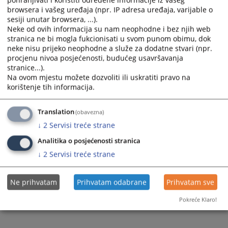
browsera i vašeg uređaja (npr. IP adresa uređaja, varijable o
Prateći dokumenti
sesiji unutar browsera, ...).
Neke od ovih informacija su nam neophodne i bez njih web
Izvještaj EJN
stranica ne bi mogla fukcionisati u svom punom obimu, dok
neke nisu prijeko neophodne a služe za dodatne stvari (npr.
procjenu nivoa posjećenosti, budućeg usavršavanja
stranice...).
131
PREGLEDA
Na ovom mjestu možete dozvoliti ili uskratiti pravo na
korištenje tih informacija.
Translation
(obavezna)
↓
2
Servisi treće strane
Analitika o posjećenosti stranica
↓
2
Servisi treće strane
Ne prihvatam
Prihvatam odabrane
Prihvatam sve
Pokreće Klaro!