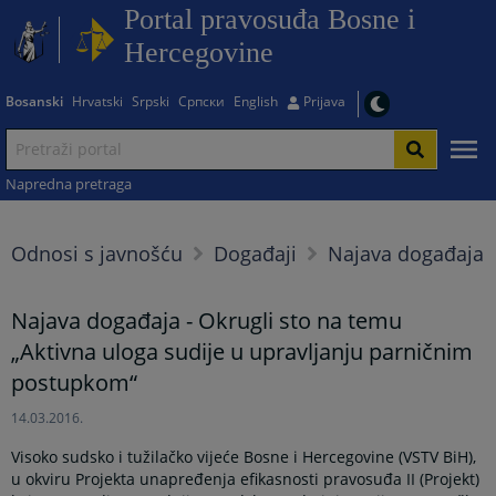
Portal pravosuđa Bosne i
Hercegovine
Bosanski
Hrvatski
Srpski
Српски
English
Prijava
Napredna pretraga
Odnosi s javnošću
Događaji
Najava događaja
Najava događaja - Okrugli sto na temu
„Aktivna uloga sudije u upravljanju parničnim
postupkom“
14.03.2016.
Visoko sudsko i tužilačko vijeće Bosne i Hercegovine (VSTV BiH),
u okviru Projekta unapređenja efikasnosti pravosuđa II (Projekt)