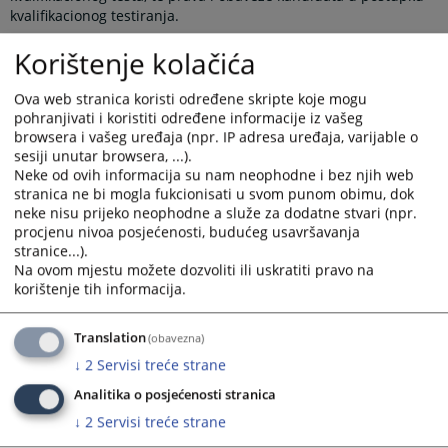
kvalifikacionog testiranja.
Korištenje kolačića
Prikazana vijest je na
:
Bosanski jezik
Prateći dokumenti
Ova web stranica koristi određene skripte koje mogu
pohranjivati i koristiti određene informacije iz vašeg
Pravilnik o kvalifikacijskom testiranju kandidata
browsera i vašeg uređaja (npr. IP adresa uređaja, varijable o
sesiji unutar browsera, ...).
Pravilnik o izmjenama i dopunama pravilnika o
Neke od ovih informacija su nam neophodne i bez njih web
kvalifikacionom testiranju kandidata
stranica ne bi mogla fukcionisati u svom punom obimu, dok
Pravilnik o Izmjeni pravilnika o kvalifikacionom
neke nisu prijeko neophodne a služe za dodatne stvari (npr.
testiranju Sl.gl BiH 48-16
procjenu nivoa posjećenosti, budućeg usavršavanja
stranice...).
Pravilnik o izmjenama i dopunama pravilnika o
Na ovom mjestu možete dozvoliti ili uskratiti pravo na
kvalifikacionom testiranju februar2018
korištenje tih informacija.
Sluzbeni glasnik
Pravilnik ID 1221 SGBiH
Translation
(obavezna)
↓
2
Servisi treće strane
Analitika o posjećenosti stranica
18577
PREGLEDA
↓
2
Servisi treće strane