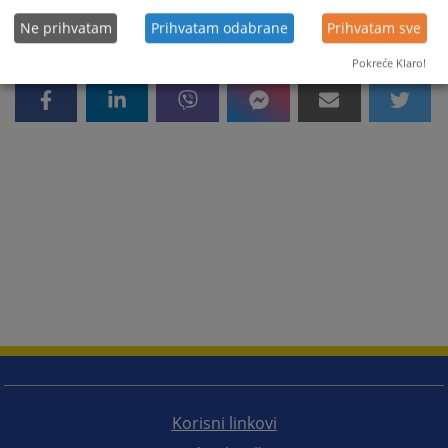
Ne prihvatam
Prihvatam odabrane
Prihvatam sve
Pokreće Klaro!
Korisni linkovi