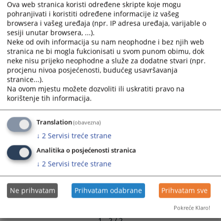
Ova web stranica koristi određene skripte koje mogu
and
and
pohranjivati i koristiti određene informacije iz vašeg
select
select
browsera i vašeg uređaja (npr. IP adresa uređaja, varijable o
a
a
sesiji unutar browsera, ...).
date.
date.
Neke od ovih informacija su nam neophodne i bez njih web
Press
Press
stranica ne bi mogla fukcionisati u svom punom obimu, dok
neke nisu prijeko neophodne a služe za dodatne stvari (npr.
the
the
procjenu nivoa posjećenosti, budućeg usavršavanja
question
question
stranice...).
mark
mark
Na ovom mjestu možete dozvoliti ili uskratiti pravo na
key
key
korištenje tih informacija.
to
to
get
get
Translation
(obavezna)
the
the
↓
2
Servisi treće strane
keyboard
keyboard
shortcuts
shortcuts
Analitika o posjećenosti stranica
for
for
↓
2
Servisi treće strane
changing
changing
dates.
dates.
Ne prihvatam
Prihvatam odabrane
Prihvatam sve
Pokreće Klaro!
1 - 2 / 2