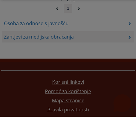
1
Osoba za odnose s javnošću
Zahtjevi za medijska obraćanja
Korisni linkovi
Pomoć za korištenje
Mapa stranice
Pravila privatnosti