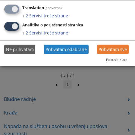
Translation
(obavezna)
↓
2
Servisi treće strane
Analitika o posjećenosti stranica
↓
2
Servisi treće strane
Ne prihvatam
Prihvatam odabrane
Prihvatam sve
Pokreće Klaro!
1 - 1 / 1
1
Bludne radnje
Krađa
Napada na službenu osobu u vršenju poslova
sigurnosti