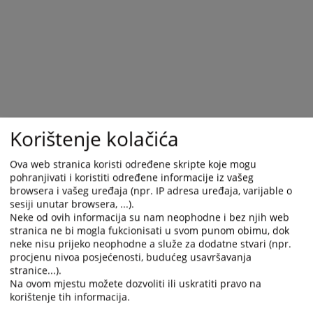
and
and
select
select
a
a
date.
date.
Press
Press
the
the
question
question
mark
mark
Korištenje kolačića
key
key
to
to
Ova web stranica koristi određene skripte koje mogu
get
get
pohranjivati i koristiti određene informacije iz vašeg
the
the
browsera i vašeg uređaja (npr. IP adresa uređaja, varijable o
keyboard
keyboard
sesiji unutar browsera, ...).
shortcuts
shortcuts
Neke od ovih informacija su nam neophodne i bez njih web
for
for
stranica ne bi mogla fukcionisati u svom punom obimu, dok
changing
changing
neke nisu prijeko neophodne a služe za dodatne stvari (npr.
procjenu nivoa posjećenosti, budućeg usavršavanja
dates.
dates.
stranice...).
Na ovom mjestu možete dozvoliti ili uskratiti pravo na
korištenje tih informacija.