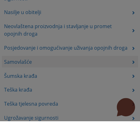
Nasilje u obitelji
Neovlaštena proizvodnja i stavljanje u promet
opojnih droga
Posjedovanje i omogućivanje uživanja opojnih droga
Samovlašće
Šumska krađa
Teška krađa
Teška tjelesna povreda
Ugrožavanje sigurnosti