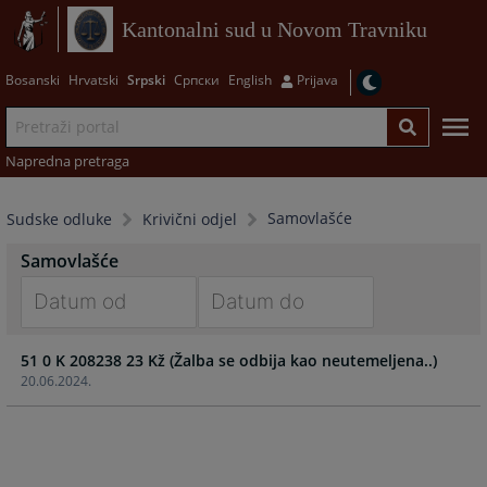
Kantonalni sud u Novom Travniku
Bosanski
Hrvatski
Srpski
Српски
English
Prijava
Napredna pretraga
Samovlašće
Sudske odluke
Krivični odjel
Samovlašće
Navigate
Navigate
51 0 K 208238 23 Kž (Žalba se odbija kao neutemeljena..)
forward
forward
20.06.2024.
to
to
interact
interact
with
with
the
the
calendar
calendar