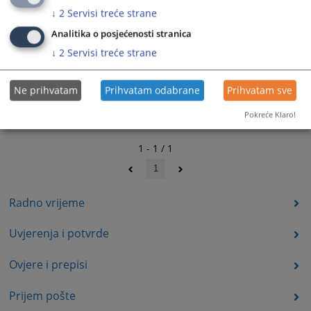
↓
2
Servisi treće strane
Analitika o posjećenosti stranica
↓
2
Servisi treće strane
Ne prihvatam
Prihvatam odabrane
Prihvatam sve
Pokreće Klaro!
1 - 1 / 1
1
Radno vrijeme
Uvjerenja i potvrde
Ovjere i prepisi
Prijem pošte