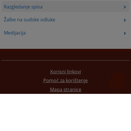
Razgledanje spisa
Žalbe na sudske odluke
Medijacija
Korisni linkovi
Pomoć za korištenje
Mapa stranice
Pravila privatnosti
Redizajn web stranice je finansirala Evropska unija. Za njen sadržaj isključivo je odgovorno