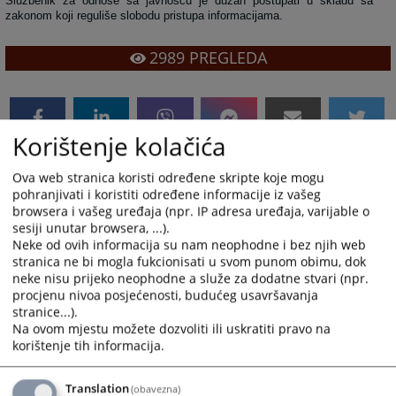
Službenik za odnose sa javnošću je dužan postupati u skladu sa
zakonom koji reguliše slobodu pristupa informacijama.
2989
PREGLEDA
Korištenje kolačića
Prateći dokumenti
Ova web stranica koristi određene skripte koje mogu
pohranjivati i koristiti određene informacije iz vašeg
Водич за приступ информацијама
browsera i vašeg uređaja (npr. IP adresa uređaja, varijable o
sesiji unutar browsera, ...).
Водич за приступ информацијама (измјене и допуне)
Neke od ovih informacija su nam neophodne i bez njih web
Захтјев за приступ информацјама
stranica ne bi mogla fukcionisati u svom punom obimu, dok
neke nisu prijeko neophodne a služe za dodatne stvari (npr.
procjenu nivoa posjećenosti, budućeg usavršavanja
stranice...).
Na ovom mjestu možete dozvoliti ili uskratiti pravo na
korištenje tih informacija.
Translation
(obavezna)