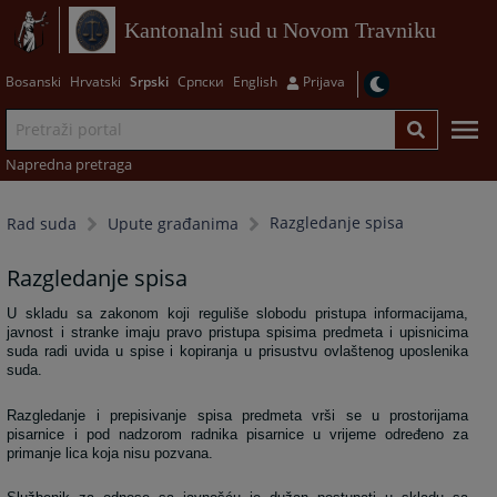
Kantonalni sud u Novom Travniku
Bosanski
Hrvatski
Srpski
Српски
English
Prijava
Napredna pretraga
Razgledanje spisa
Rad suda
Upute građanima
Razgledanje spisa
U skladu sa zakonom koji reguliše slobodu pristupa informacijama,
javnost i stranke imaju pravo pristupa spisima predmeta i upisnicima
suda radi uvida u spise i kopiranja u prisustvu ovlaštenog uposlenika
suda.
Razgledanje i prepisivanje spisa predmeta vrši se u prostorijama
pisarnice i pod nadzorom radnika pisarnice u vrijeme određeno za
primanje lica koja nisu pozvana.