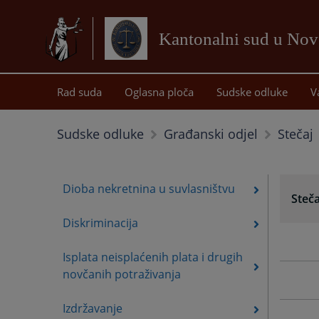
Kantonalni sud u No
Rad suda
Oglasna ploča
Sudske odluke
V
Stečaj
Sudske odluke
Građanski odjel
Dioba nekretnina u suvlasništvu
Steča
Diskriminacija
Isplata neisplaćenih plata i drugih
novčanih potraživanja
Izdržavanje