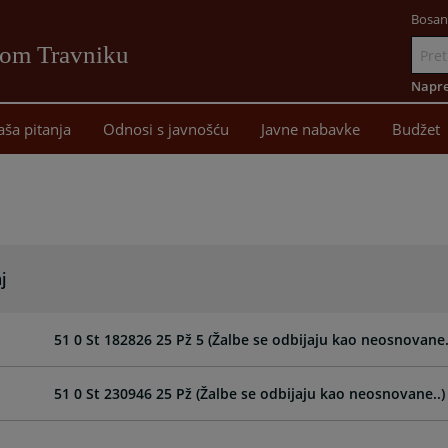
Bosan
vom Travniku
Idi
na
Napre
sadržaj
aša pitanja
Odnosi s javnošću
Javne nabavke
Budžet
j
51 0 St 182826 25 Pž 5 (Žalbe se odbijaju kao neosnovane..
51 0 St 230946 25 Pž (Žalbe se odbijaju kao neosnovane..)