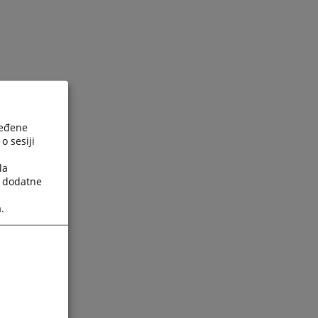
ređene
o sesiji
la
a dodatne
.