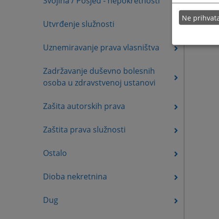
Svojina / Posjed - nepokretnosti
Ne prihva
Utvrđenje služnosti
Uznemiravanje prava vlasništva
Zadržavanje duševno bolesnih
osoba u zdravstvenoj ustanovi
Zašita autorskih prava
Zaštita prava služnosti
Ostalo
Dioba nekretnina
Dug