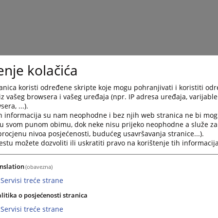
enje kolačića
nica koristi određene skripte koje mogu pohranjivati i koristiti od
iz vašeg browsera i vašeg uređaja (npr. IP adresa uređaja, varijable 
era, ...).
h informacija su nam neophodne i bez njih web stranica ne bi mog
i u svom punom obimu, dok neke nisu prijeko neophodne a služe z
 procjenu nivoa posjećenosti, budućeg usavršavanja stranice...).
tu možete dozvoliti ili uskratiti pravo na korištenje tih informacija
nslation
(obavezna)
Servisi treće strane
litika o posjećenosti stranica
Servisi treće strane