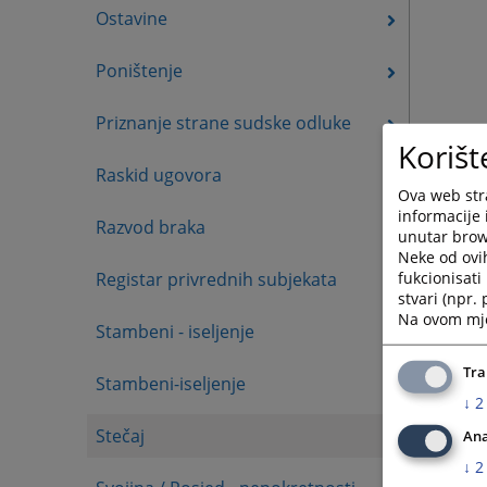
Ostavine
Poništenje
Priznanje strane sudske odluke
Korišt
Raskid ugovora
Ova web stra
informacije 
Razvod braka
unutar brows
Neke od ovi
fukcionisat
Registar privrednih subjekata
stvari (npr.
Na ovom mjes
Stambeni - iseljenje
Tra
Stambeni-iseljenje
↓
2
Stečaj
Ana
↓
2