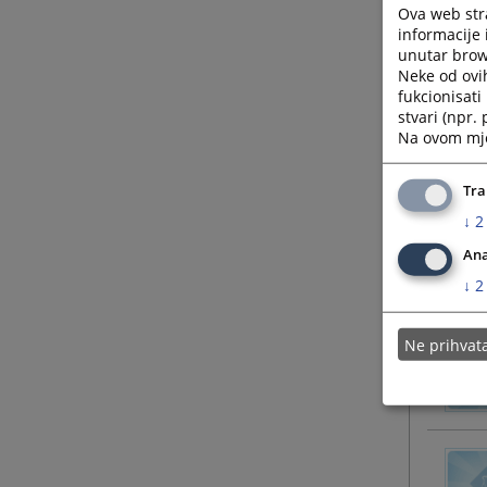
Ova web stra
informacije 
unutar brows
Neke od ovi
fukcionisat
stvari (npr.
Na ovom mjes
Tra
↓
2
Ana
↓
2
Ne prihva