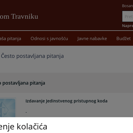
Bosan
vom Travniku
Idi
na
Napre
sadržaj
aša pitanja
Odnosi s javnošću
Javne nabavke
Budžet
Često postavljana pitanja
 postavljana pitanja
Izdavanje Jedinstvenog pristupnog koda
-
25.02.2026.
enje kolačića