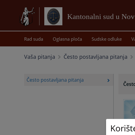
Kantonalni sud u No
Rad suda
Oglasna ploča
Sudske odluke
V
Vaša pitanja
Često postavljana pitanja
Često postavljana pitanja
Često
Korišt