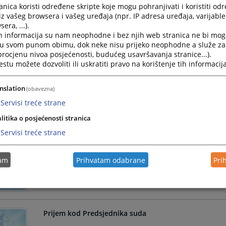
Zahtjev za posjetu pritvoreniku
nica koristi određene skripte koje mogu pohranjivati i koristiti od
iz vašeg browsera i vašeg uređaja (npr. IP adresa uređaja, varijable 
Zahtjev za posjetu pritvoreniku
era, ...).
h informacija su nam neophodne i bez njih web stranica ne bi mog
29.10.2025.
i u svom punom obimu, dok neke nisu prijeko neophodne a služe z
 procjenu nivoa posjećenosti, budućeg usavršavanja stranice...).
Dokumenti potrebni za priznanje strane sudske pre
tu možete dozvoliti ili uskratiti pravo na korištenje tih informacija
Dokumenti potrebni za priznanje strane sudske pres
nslation
(obavezna)
Servisi treće strane
Zahtjev/zamolba za snimanje glavnog pretresa
litika o posjećenosti stranica
Zahtjev/zamolba za snimanje glavnog pretresa
Servisi treće strane
tam
Prihvatam odabrane
Pri
Tko može izvršiti uvid u spise predmeta
Tko može izvršiti uvid u spise predmeta?
Prijem kod Predsjednika suda