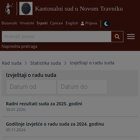
Kantonalni sud u Novom Travniku
Bosanski
Hrvatski
Srpski
Српски
English
Prijava
Napredna pretraga
Izvještaji o radu suda
Rad suda
Statistika suda
Izvještaji o radu suda
Navigate
Navigate
Radni rezultati suda za 2025. godini
forward
forward
30.01.2026.
to
to
interact
interact
Godišnje izvješće o radu suda za 2024. godinu
with
with
05.11.2024.
the
the
calendar
calendar