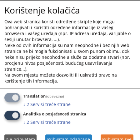
Godišnje izvješće o radu suda za 2023. godinu
and
and
Korištenje kolačića
05.11.2023.
select
select
a
a
Ova web stranica koristi određene skripte koje mogu
Informacija o provođenju planova rješavanja predmeta za
date.
date.
pohranjivati i koristiti određene informacije iz vašeg
sudove sa područja jurisdikcije Kantonalnog suda u Novom
Press
Press
browsera i vašeg uređaja (npr. IP adresa uređaja, varijable o
Travniku za period 1.1.-31.12.2022. g.
sesiji unutar browsera, ...).
the
the
23.01.2023.
Neke od ovih informacija su nam neophodne i bez njih web
question
question
stranica ne bi mogla fukcionisati u svom punom obimu, dok
mark
mark
neke nisu prijeko neophodne a služe za dodatne stvari (npr.
Godišnje izvješće o radu suda za 2022. godinu
key
key
procjenu nivoa posjećenosti, budućeg usavršavanja
23.01.2023.
to
to
stranice...).
get
get
Na ovom mjestu možete dozvoliti ili uskratiti pravo na
Izvješće o poštivanju optimalnih i predvidivih rokova u
the
the
korištenje tih informacija.
Kantonalnom sudu u Novom Travniku za period
keyboard
keyboard
1.1.-31.12.2022. godine
shortcuts
shortcuts
Translation
(obavezna)
20.01.2023.
for
for
↓
2
Servisi treće strane
changing
changing
Analitika o posjećenosti stranica
dates.
dates.
↓
2
Servisi treće strane
Ne prihvatam
Prihvatam odabrane
Prihvatam sve