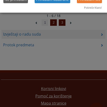
Pokreće Klaro!
1 - 6 / 18
1
2
3
Izvještaji o radu suda
Protok predmeta
Korisni linkovi
Pomoć za korištenje
Mapa stranice