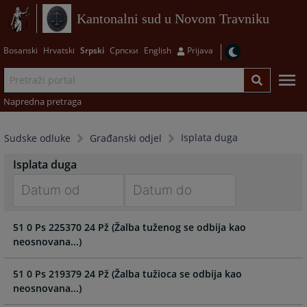
Kantonalni sud u Novom Travniku
Bosanski
Hrvatski
Srpski
Српски
English
Prijava
Napredna pretraga
Isplata duga
Sudske odluke
Građanski odjel
Isplata duga
Navigate
Navigate
51 0 Ps 225370 24 Pž (Žalba tuženog se odbija kao
forward
forward
neosnovana...)
to
to
interact
interact
with
with
51 0 Ps 219379 24 Pž (Žalba tužioca se odbija kao
the
the
neosnovana...)
calendar
calendar