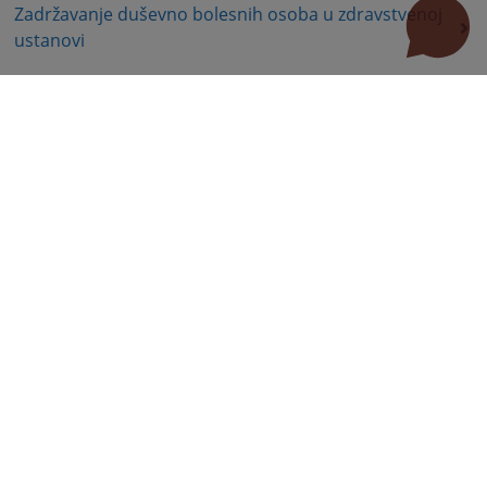
Zadržavanje duševno bolesnih osoba u zdravstvenoj
ustanovi
Zašita autorskih prava
Zaštita prava služnosti
Ostalo
Dioba nekretnina
Dug
Isplata duga
Naknada štete
Naknada za eksproprisane nekretnine
Radni sporovi