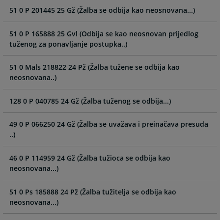
and
and
51 0 P 201445 25 Gž (Žalba se odbija kao neosnovana...)
select
select
a
a
51 0 P 165888 25 Gvl (Odbija se kao neosnovan prijedlog
date.
date.
tuženog za ponavljanje postupka..)
Press
Press
the
the
51 0 Mals 218822 24 Pž (Žalba tužene se odbija kao
question
question
neosnovana..)
mark
mark
key
key
128 0 P 040785 24 Gž (Žalba tuženog se odbija...)
to
to
get
get
49 0 P 066250 24 Gž (Žalba se uvažava i preinačava presuda
the
the
..)
keyboard
keyboard
shortcuts
shortcuts
46 0 P 114959 24 Gž (Žalba tužioca se odbija kao
for
for
neosnovana...)
changing
changing
dates.
dates.
51 0 Ps 185888 24 Pž (Žalba tužitelja se odbija kao
neosnovana...)