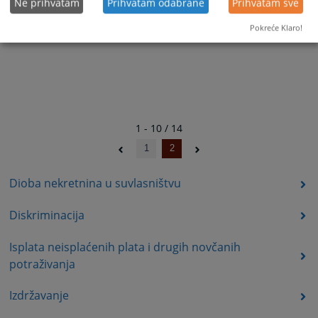
Ne prihvatam
Prihvatam odabrane
Prihvatam sve
Pokreće Klaro!
1 - 10 / 14
1
2
Dioba nekretnina u suvlasništvu
Diskriminacija
Isplata neisplaćenih plata i drugih novčanih
potraživanja
Izdržavanje