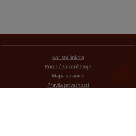
Korisni linkovi
Pomoć za korištenje
Mapa stranice
Pravila privatnosti
Redizajn web stranice je finansirala Evropska unija. Za njen sadržaj isključivo je odgovorno
Visoko sudsko i tužilačko vijeće BiH i ona ne odražava nužno stavove Evropske unije.