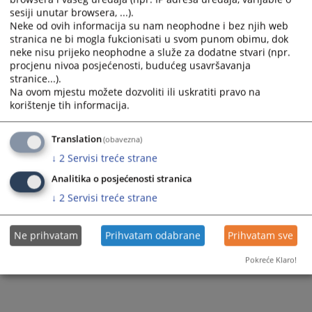
sesiji unutar browsera, ...).
Neke od ovih informacija su nam neophodne i bez njih web
stranica ne bi mogla fukcionisati u svom punom obimu, dok
neke nisu prijeko neophodne a služe za dodatne stvari (npr.
procjenu nivoa posjećenosti, budućeg usavršavanja
stranice...).
Na ovom mjestu možete dozvoliti ili uskratiti pravo na
korištenje tih informacija.
Translation
(obavezna)
↓
2
Servisi treće strane
Analitika o posjećenosti stranica
↓
2
Servisi treće strane
Ne prihvatam
Prihvatam odabrane
Prihvatam sve
Pokreće Klaro!