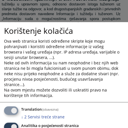
tužitelju u upravnom sporu, odnosno dostavom istoga tuženom uz
slanje tužbe na odgovor, a kod drugostupanjskih građanskih i privrednih
predmeta dostavom navedene Informacije i tužitelju i tuženom. Uz
„Informaciju suda o mogućnostima rješavanja spora postupkom
medijacije“, strankama će se dostaviti i „Odgovor na upit suda o
Korištenje kolačića
pokretanju postupka medijacije“, kao i brošure ili drugi promotivni
materijali Udruženja medijatora.
Ukoliko obje stranke u otvorenom roku ne prihvate mogućnost
Ova web stranica koristi određene skripte koje mogu
rješavanja njihovog spora putem medijacije, sudski postupak će se
pohranjivati i koristiti određene informacije iz vašeg
nastaviti.
browsera i vašeg uređaja (npr. IP adresa uređaja, varijable o
U slučaju dobivene suglasnosti stranaka da spor riješe
sesiji unutar browsera, ...).
medijacijom, sud će zastati sa sudskim postupkom do okončanja
Neke od ovih informacija su nam neophodne i bez njih web
postupka medijacije, a Udruženju medijatora BiH poslati
Obavijest o
stranica ne bi mogla fukcionisati u svom punom obimu, dok
saglasnosti za postupak medijacije.
neke nisu prijeko neophodne a služe za dodatne stvari (npr.
procjenu nivoa posjećenosti, budućeg usavršavanja
stranice...).
Implementiranje programa upućivanja predmeta i praćenje
rezultata
Na ovom mjestu možete dozvoliti ili uskratiti pravo na
korištenje tih informacija.
O svakom predmetu pogodnom za postupak medijacije,
predsjednik vijeća, sudac pojedinac ili sudac izvjestitelj, obavijestit će
predsjednicu suda.
Translation
(obavezna)
Uspostavit će se evidencija predmeta Kantonalnog suda u
↓
2
Servisi treće strane
kojima je dostavljena Informacija strankama o medijaciji – „Knjiga
predmeta pogodnih za medijaciju“ koja će sadržavati sve relevantne
Analitika o posjećenosti stranica
podatke o tijeku postupka medijacije.