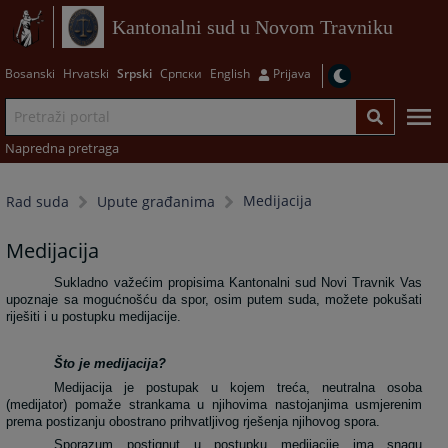
Kantonalni sud u Novom Travniku
Bosanski
Hrvatski
Srpski
Српски
English
Prijava
Napredna pretraga
Medijacija
Rad suda
Upute građanima
Medijacija
Sukladno važećim propisima Kantonalni sud Novi Travnik Vas
upoznaje sa mogućnošću da spor, osim putem suda, možete pokušati
riješiti i u postupku medijacije.
Što je medijacija?
Medijacija je postupak u kojem treća, neutralna osoba
(medijator) pomaže strankama u njihovima nastojanjima usmjerenim
prema postizanju obostrano prihvatljivog rješenja njihovog spora.
Sporazum postignut u postupku medijacije ima snagu