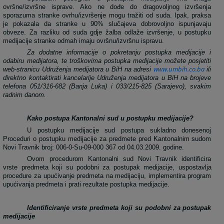
ovršne/izvršne isprave. Ako ne dođe do dragovoljnog izvršenja
sporazuma stranke ovrhu/izvršenje mogu tražiti od suda. Ipak, praksa
je pokazala da stranke u 90% slučajeva dobrovoljno ispunjavaju
obveze. Za razliku od suda gdje žalba odlaže izvršenje, u postupku
medijacije stranke odmah imaju ovršnu/izvršnu ispravu.
Za dodatne informacije o pokretanju postupka medijacije i
odabiru medijatora, te troškovima postupka medijacije možete posjetiti
www.umbih.co.ba
web-stranicu Udruženja medijatora u BiH na adresi
ili
direktno kontaktirati kancelarije Udruženja medijatora u BiH na brojeve
telefona 051/316-682 (Banja Luka) i 033/215-825 (Sarajevo), svakim
radnim danom.
Kako postupa Kantonalni sud u postupku medijacije?
U postupku medijacije sud postupa sukladno donesenoj
Proceduri o postupku medijacije za predmete pred Kantonalnim sudom
Novi Travnik broj: 006-0-
Su
-09-000 367
od
04.03.2009.
godine
.
Ovom
procedurom
Kantonalni
sud
Novi
Travnik
identificira
vrste
predmeta
koji
su
podobni
za
postupak
medijacije
,
uspostavlja
procedure
za
upu
ć
ivanje
predmeta
na
medijaciju
,
implementira
program
upu
ć
ivanja
predmeta
i
prati
rezultate
postupka
medijacije
.
Identificiranje vrste predmeta koji su podobni za postupak
medijacije