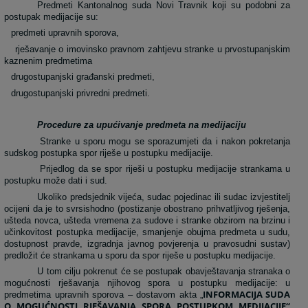
Predmeti Kantonalnog suda Novi Travnik koji su podobni za
postupak medijacije su:
predmeti upravnih sporova,
rješavanje o imovinsko pravnom zahtjevu stranke u prvostupanjskim
kaznenim predmetima
drugostupanjski građanski predmeti,
drugostupanjski privredni predmeti.
Procedure za upućivanje predmeta na medijaciju
Stranke u sporu mogu se sporazumjeti da i nakon pokretanja
sudskog postupka spor riješe u postupku medijacije.
Prijedlog da se spor riješi u postupku medijacije strankama u
postupku može dati i sud.
Ukoliko predsjednik vijeća, sudac pojedinac ili sudac izvjestitelj
ocijeni da je to svrsishodno (postizanje obostrano prihvatljivog rješenja,
ušteda novca, ušteda vremena za sudove i stranke obzirom na brzinu i
učinkovitost postupka medijacije, smanjenje obujma predmeta u sudu,
dostupnost pravde, izgradnja javnog povjerenja u pravosudni sustav)
predložit će strankama u sporu da spor riješe u postupku medijacije.
U tom cilju pokrenut će se postupak obavještavanja stranaka o
mogućnosti rješavanja njihovog spora u postupku medijacije: u
INFORMACIJA SUDA
predmetima upravnih sporova – dostavom akta „
O MOGUĆNOSTI RJEŠAVANJA SPORA POSTUPKOM MEDIJACIJE“