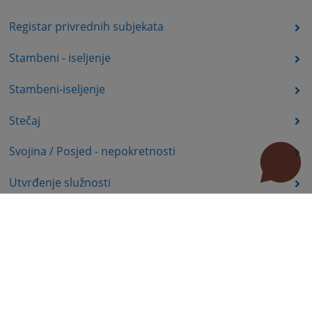
Registar privrednih subjekata
Stambeni - iseljenje
Stambeni-iseljenje
Stečaj
Svojina / Posjed - nepokretnosti
Utvrđenje služnosti
Uznemiravanje prava vlasništva
Zadržavanje duševno bolesnih osoba u zdravstvenoj
ustanovi
Zašita autorskih prava