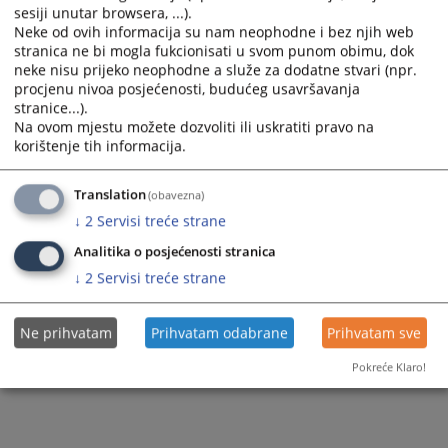
sesiji unutar browsera, ...).
Neke od ovih informacija su nam neophodne i bez njih web
stranica ne bi mogla fukcionisati u svom punom obimu, dok
neke nisu prijeko neophodne a služe za dodatne stvari (npr.
procjenu nivoa posjećenosti, budućeg usavršavanja
stranice...).
Na ovom mjestu možete dozvoliti ili uskratiti pravo na
korištenje tih informacija.
Translation
(obavezna)
↓
2
Servisi treće strane
Analitika o posjećenosti stranica
↓
2
Servisi treće strane
Ne prihvatam
Prihvatam odabrane
Prihvatam sve
Pokreće Klaro!