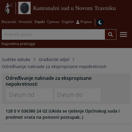
Kantonalni sud u Novom Travniku
Bosanski
Hrvatski
Srpski
Српски
English
Prijava
Napredna pretraga
Sudske odluke
Građanski odjel
Određivanje naknade za ekspropisane nepokretnosti
Određivanje naknade za ekspropisane
nepokretnosti
Navigate
Navigate
128 0 V 036380 24 Gž (Ukida se rješenje Općinskog suda i
forward
forward
predmet vraća na ponovni postupak..)
to
to
interact
interact
with
with