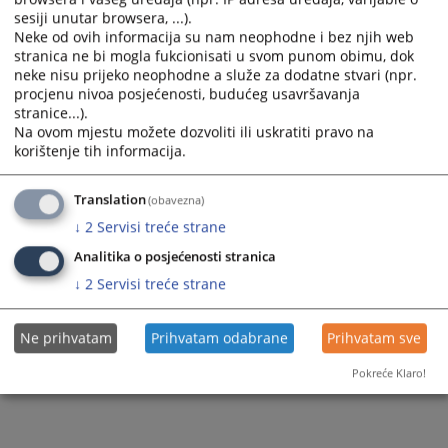
Sudska policija
Razgledanje spisa
sesiji unutar browsera, ...).
Sudije suda
Neke od ovih informacija su nam neophodne i bez njih web
Akti suda
Žalbe na sudske odluke
stranica ne bi mogla fukcionisati u svom punom obimu, dok
Dodatne sudije
neke nisu prijeko neophodne a služe za dodatne stvari (npr.
Medijacija
procjenu nivoa posjećenosti, budućeg usavršavanja
Stručni saradnici
stranice...).
Na ovom mjestu možete dozvoliti ili uskratiti pravo na
Službenici i namještenici
korištenje tih informacija.
Bivše sudije i uposlenici
Translation
(obavezna)
Organizaciona šema
↓
2
Servisi treće strane
Analitika o posjećenosti stranica
↓
2
Servisi treće strane
Ne prihvatam
Prihvatam odabrane
Prihvatam sve
Pokreće Klaro!