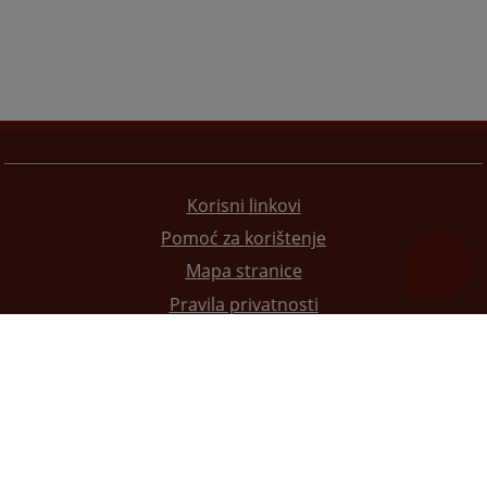
Korisni linkovi
Pomoć za korištenje
Mapa stranice
Pravila privatnosti
Redizajn web stranice je finansirala Evropska unija. Za njen sadržaj isključivo je odgovorno
Visoko sudsko i tužilačko vijeće BiH i ona ne odražava nužno stavove Evropske unije.