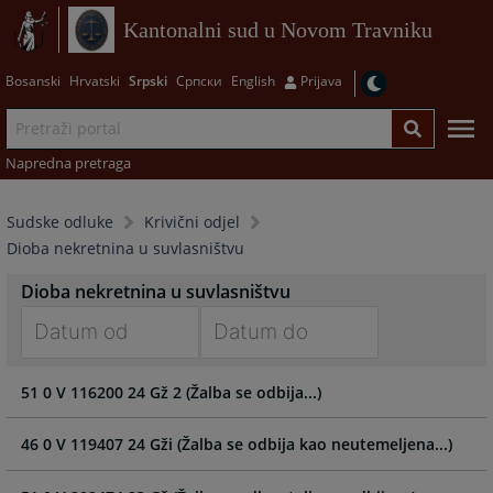
Kantonalni sud u Novom Travniku
Bosanski
Hrvatski
Srpski
Српски
English
Prijava
Napredna pretraga
Sudske odluke
Krivični odjel
Dioba nekretnina u suvlasništvu
Dioba nekretnina u suvlasništvu
Navigate
Navigate
51 0 V 116200 24 Gž 2 (Žalba se odbija...)
forward
forward
to
to
interact
interact
46 0 V 119407 24 Gži (Žalba se odbija kao neutemeljena...)
with
with
the
the