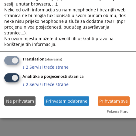
sesiji unutar browsera, ...).
Neke od ovih informacija su nam neophodne i bez njih web
stranica ne bi mogla fukcionisati u svom punom obimu, dok
neke nisu prijeko neophodne a služe za dodatne stvari (npr.
procjenu nivoa posjećenosti, budućeg usavršavanja
stranice...).
Na ovom mjestu možete dozvoliti ili uskratiti pravo na
korištenje tih informacija.
Translation
(obavezna)
↓
2
Servisi treće strane
Analitika o posjećenosti stranica
↓
2
Servisi treće strane
Ne prihvatam
Prihvatam odabrane
Prihvatam sve
Pokreće Klaro!