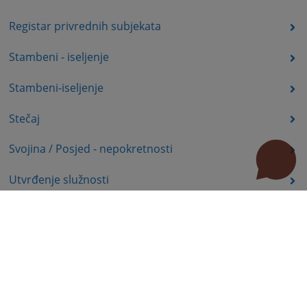
Registar privrednih subjekata
Stambeni - iseljenje
Stambeni-iseljenje
Stečaj
Svojina / Posjed - nepokretnosti
Utvrđenje služnosti
Uznemiravanje prava vlasništva
Zadržavanje duševno bolesnih osoba u zdravstvenoj
ustanovi
Zašita autorskih prava