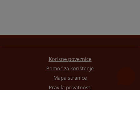
Korisne poveznice
Pomoć za korištenje
Mapa stranice
Pravila privatnosti
Redizajn web stranice je finansirala Evropska unija. Za njen sadržaj isključivo je odgovorno
Visoko sudsko i tužilačko vijeće BiH i ona ne odražava nužno stavove Evropske unije.