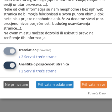
sesiji unutar browsera, ...).
Neke od ovih informacija su nam neophodne i bez njih web
stranica ne bi mogla fukcionisati u svom punom obimu, dok
2358
PREGLEDA
neke nisu prijeko neophodne a služe za dodatne stvari (npr.
procjenu nivoa posjećenosti, budućeg usavršavanja
stranice...).
Na ovom mjestu možete dozvoliti ili uskratiti pravo na
korištenje tih informacija.
Translation
(obavezna)
↓
2
Servisi treće strane
Analitika o posjećenosti stranica
↓
2
Servisi treće strane
Ne prihvatam
Prihvatam odabrane
Prihvatam sve
Pokreće Klaro!