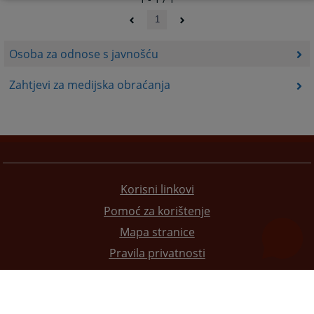
1
Osoba za odnose s javnošću
Zahtjevi za medijska obraćanja
Korisni linkovi
Pomoć za korištenje
Mapa stranice
Pravila privatnosti