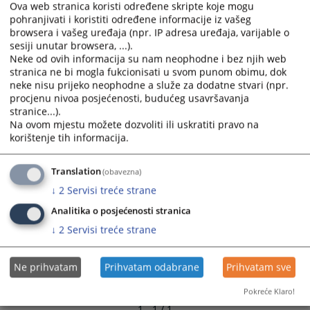
Ova web stranica koristi određene skripte koje mogu
Kontakt e-mail službenika za informisanje :
pohranjivati i koristiti određene informacije iz vašeg
browsera i vašeg uređaja (npr. IP adresa uređaja, varijable o
4426
PREGLEDA
sesiji unutar browsera, ...).
Neke od ovih informacija su nam neophodne i bez njih web
stranica ne bi mogla fukcionisati u svom punom obimu, dok
neke nisu prijeko neophodne a služe za dodatne stvari (npr.
procjenu nivoa posjećenosti, budućeg usavršavanja
stranice...).
Na ovom mjestu možete dozvoliti ili uskratiti pravo na
korištenje tih informacija.
Translation
(obavezna)
↓
2
Servisi treće strane
Analitika o posjećenosti stranica
↓
2
Servisi treće strane
Ne prihvatam
Prihvatam odabrane
Prihvatam sve
Pokreće Klaro!
1 - 1 / 1