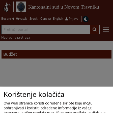
Kantonalni sud u Novom Travniku
Bosanski
Hrvatski
Srpski
Српски
English
Prijava
Napredna pretraga
Budžet
Korištenje kolačića
Ova web stranica koristi određene skripte koje mogu
pohranjivati i koristiti određene informacije iz vašeg
browsera i vašeg uređaja (npr. IP adresa uređaja, varijable o