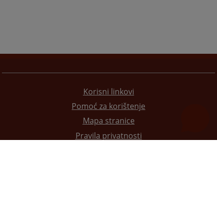
Korisni linkovi
Pomoć za korištenje
Mapa stranice
Pravila privatnosti
Redizajn web stranice je finansirala Evropska unija. Za njen sadržaj isključivo je odgovorno
Visoko sudsko i tužilačko vijeće BiH i ona ne odražava nužno stavove Evropske unije.