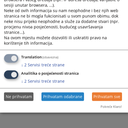
sesiji unutar browsera, ...).
Neke od ovih informacija su nam neophodne i bez njih web
stranica ne bi mogla fukcionisati u svom punom obimu, dok
neke nisu prijeko neophodne a služe za dodatne stvari (npr.
procjenu nivoa posjećenosti, budućeg usavršavanja
stranice...).
Na ovom mjestu možete dozvoliti ili uskratiti pravo na
korištenje tih informacija.
Translation
(obavezna)
↓
2
Servisi treće strane
Analitika o posjećenosti stranica
↓
2
Servisi treće strane
Ne prihvatam
Prihvatam odabrane
Prihvatam sve
Pokreće Klaro!