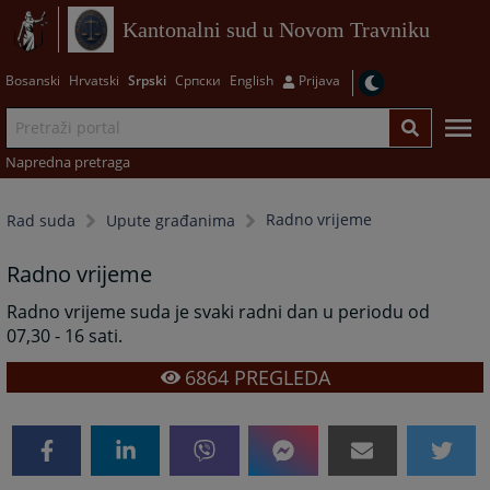
Kantonalni sud u Novom Travniku
Bosanski
Hrvatski
Srpski
Српски
English
Prijava
Napredna pretraga
Radno vrijeme
Rad suda
Upute građanima
Radno vrijeme
Radno vrijeme suda je svaki radni dan u periodu od
07,30 - 16 sati.
6864
PREGLEDA