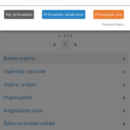
Ne prihvatam
Prihvatam odabrane
Prihvatam sve
Pokreće Klaro!
1 - 1 / 1
1
Radno vrijeme
Uvjerenja i potvrde
Ovjere i prepisi
Prijem pošte
Razgledanje spisa
Žalbe na sudske odluke