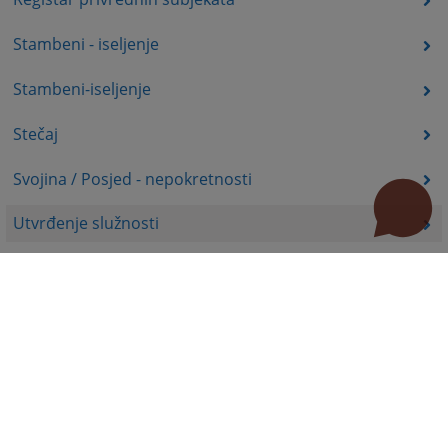
Stambeni - iseljenje
Stambeni-iseljenje
Stečaj
Svojina / Posjed - nepokretnosti
Utvrđenje služnosti
Uznemiravanje prava vlasništva
Zadržavanje duševno bolesnih osoba u zdravstvenoj
ustanovi
Zašita autorskih prava
Zaštita prava služnosti