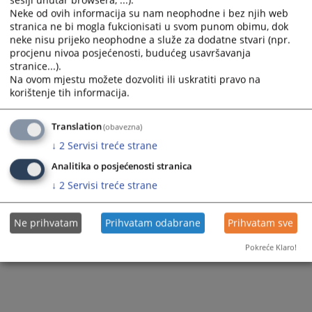
sesiji unutar browsera, ...).
Neke od ovih informacija su nam neophodne i bez njih web
stranica ne bi mogla fukcionisati u svom punom obimu, dok
neke nisu prijeko neophodne a služe za dodatne stvari (npr.
procjenu nivoa posjećenosti, budućeg usavršavanja
stranice...).
Na ovom mjestu možete dozvoliti ili uskratiti pravo na
korištenje tih informacija.
Translation
(obavezna)
↓
2
Servisi treće strane
Analitika o posjećenosti stranica
↓
2
Servisi treće strane
Ne prihvatam
Prihvatam odabrane
Prihvatam sve
Pokreće Klaro!