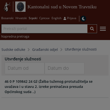
Kantonalni sud u Novom Travniku
Bosanski
Hrvatski
Srpski
Српски
English
Prijava
Napredna pretraga
Utvrđenje služnosti
Sudske odluke
Građanski odjel
Utvrđenje služnosti
Navigate
Navigate
46 0 P 109842 24 Gž (Žalba tuženog-protutužitelja se
forward
forward
uvažava i u stavu 2. izreke preinačava presuda
to
to
Općinskog suda ..)
interact
interact
with
with
the
the
calendar
calendar