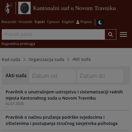
Kantonalni sud u Novom Travniku
Bosanski
Hrvatski
Srpski
Српски
English
Prijava
Napredna pretraga
Akti suda
Rad suda
Organizacija suda
Akti suda
Navigate
Navigate
Pravilnik o unutrašnjem ustrojstvu i sistematizaciji radnih
forward
forward
mjesta Kantonalnog suda u Novom Travniku
to
to
02.07.2026.
interact
interact
with
with
Pravilnik o načinu pružanja podrške svjedocima i
the
the
oštećenima i postupanja stručnog savjetnika-psihologa
calendar
calendar
and
and