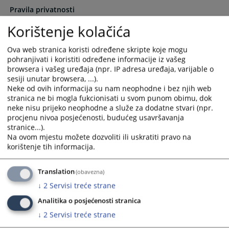
select
select
Pravila privatnosti
06.03.2026.
a
a
Korištenje kolačića
date.
date.
Komunikacijska strategija
Press
Press
Ova web stranica koristi određene skripte koje mogu
05.03.2026.
the
the
pohranjivati i koristiti određene informacije iz vašeg
question
question
browsera i vašeg uređaja (npr. IP adresa uređaja, varijable o
Pravilnik interne i eksterne komunikacija
mark
mark
sesiji unutar browsera, ...).
05.03.2026.
key
key
Neke od ovih informacija su nam neophodne i bez njih web
stranica ne bi mogla fukcionisati u svom punom obimu, dok
to
to
neke nisu prijeko neophodne a služe za dodatne stvari (npr.
Odluka o zabrani pušenja u Kantonalnom sudu u Novom
get
get
procjenu nivoa posjećenosti, budućeg usavršavanja
Travniku
the
the
stranice...).
keyboard
keyboard
Na ovom mjestu možete dozvoliti ili uskratiti pravo na
shortcuts
shortcuts
korištenje tih informacija.
for
for
changing
changing
Translation
(obavezna)
dates.
dates.
↓
2
Servisi treće strane
Analitika o posjećenosti stranica
↓
2
Servisi treće strane