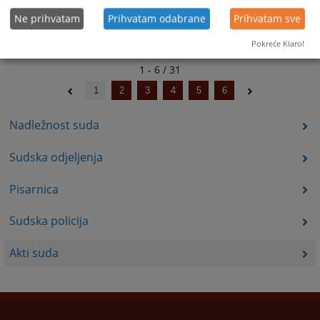
Ne prihvatam
Prihvatam odabrane
Prihvatam sve
Pokreće Klaro!
1 - 6 / 31
1
2
3
4
5
6
Nadležnost suda
Sudska odjeljenja
Pisarnica
Sudska policija
Akti suda