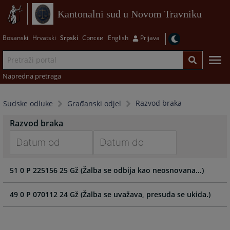
Kantonalni sud u Novom Travniku
Bosanski
Hrvatski
Srpski
Српски
English
Prijava
Napredna pretraga
Razvod braka
Sudske odluke
Građanski odjel
Razvod braka
Navigate
Navigate
51 0 P 225156 25 Gž (Žalba se odbija kao neosnovana...)
forward
forward
to
to
interact
interact
49 0 P 070112 24 Gž (Žalba se uvažava, presuda se ukida.)
with
with
the
the
calendar
calendar