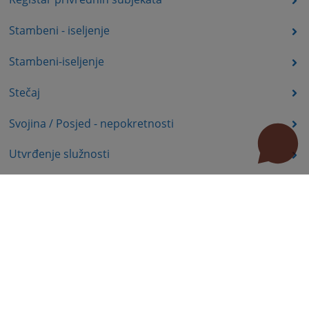
Stambeni - iseljenje
Stambeni-iseljenje
Stečaj
Svojina / Posjed - nepokretnosti
Utvrđenje služnosti
Uznemiravanje prava vlasništva
Zadržavanje duševno bolesnih osoba u zdravstvenoj
ustanovi
Zašita autorskih prava
Zaštita prava služnosti