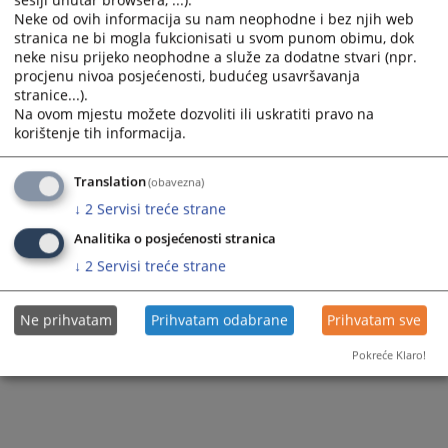
sesiji unutar browsera, ...).
Neke od ovih informacija su nam neophodne i bez njih web
stranica ne bi mogla fukcionisati u svom punom obimu, dok
neke nisu prijeko neophodne a služe za dodatne stvari (npr.
procjenu nivoa posjećenosti, budućeg usavršavanja
stranice...).
Na ovom mjestu možete dozvoliti ili uskratiti pravo na
korištenje tih informacija.
Translation
(obavezna)
↓
2
Servisi treće strane
Analitika o posjećenosti stranica
↓
2
Servisi treće strane
Ne prihvatam
Prihvatam odabrane
Prihvatam sve
Pokreće Klaro!