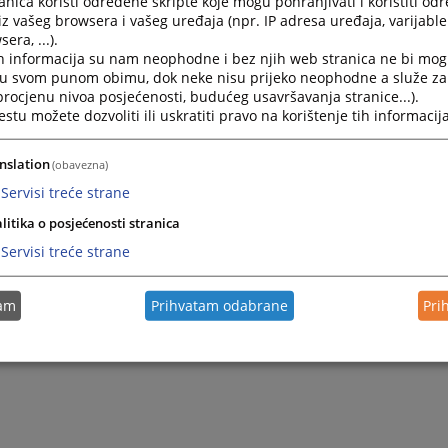
nica koristi određene skripte koje mogu pohranjivati i koristiti od
iz vašeg browsera i vašeg uređaja (npr. IP adresa uređaja, varijable 
era, ...).
2026.
Obrazac realizacije ugovora - Tehnički pregled službenog 
h informacija su nam neophodne i bez njih web stranica ne bi mog
i u svom punom obimu, dok neke nisu prijeko neophodne a služe z
 procjenu nivoa posjećenosti, budućeg usavršavanja stranice...).
2026.
Obrazac realizacije ugovora - Usluga redovnog servisa sl
tu možete dozvoliti ili uskratiti pravo na korištenje tih informacija
2026.
Obrazac realizacije ugovora - Materijal za redovan servis
nslation
(obavezna)
Servisi treće strane
litika o posjećenosti stranica
Servisi treće strane
tam
Prihvatam odabrane
Pri