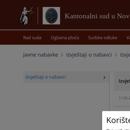
Kantonalni sud u No
Rad suda
Oglasna ploča
Sudske odluke
V
Izvj
Javne nabavke
Izvještaji o nabavci
Izvještaji o nabavci
Izvje
11.05.
11.05.
Korišt
11.05.