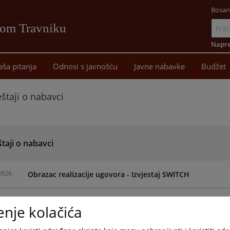
Bosan
vom Travniku
Idi
na
Napre
sadržaj
aša pitanja
Odnosi s javnošću
Javne nabavke
Budžet
eštaji o nabavci
štaji o nabavci
2026.
Obrazac realizacije ugovora - Izvjestaj SWITCH
2026.
Obrazac realizacije ugovora - Izvjestaj disk za server
enje kolačića
2026.
Obrazac realizacije ugovora - Izvjestaj EJN mikseta