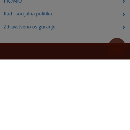
PIO/MIO
Rad i socijalna politika
Zdravstveno osiguranje
Korisni linkovi
Pomoć za korištenje
Mapa stranice
Pravila privatnosti
Redizajn web stranice je finansirala Evropska unija. Za njen sadržaj isključivo je odgovorno
Visoko sudsko i tužilačko vijeće BiH i ona ne odražava nužno stavove Evropske unije.