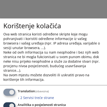
select
select
a
a
date.
date.
Press
Press
Korištenje kolačića
the
the
question
question
Ova web stranica koristi određene skripte koje mogu
mark
mark
pohranjivati i koristiti određene informacije iz vašeg
key
key
browsera i vašeg uređaja (npr. IP adresa uređaja, varijable o
to
to
sesiji unutar browsera, ...).
get
get
Neke od ovih informacija su nam neophodne i bez njih web
the
the
stranica ne bi mogla fukcionisati u svom punom obimu, dok
neke nisu prijeko neophodne a služe za dodatne stvari (npr.
keyboard
keyboard
procjenu nivoa posjećenosti, budućeg usavršavanja
shortcuts
shortcuts
stranice...).
for
for
Na ovom mjestu možete dozvoliti ili uskratiti pravo na
changing
changing
korištenje tih informacija.
dates.
dates.
Translation
(obavezna)
↓
2
Servisi treće strane
Analitika o posjećenosti stranica