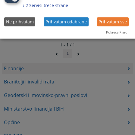
↓
2
Servisi treće strane
Ne prihvatam
Prihvatam odabrane
Prihvatam sve
Pokreće Klaro!
1 - 1 / 1
1
Financije
Branitelji i invalidi rata
Geodetski i imovinsko-pravni poslovi
Ministarstvo financija FBIH
Općine