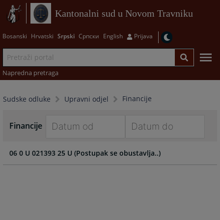
Kantonalni sud u Novom Travniku
Bosanski
Hrvatski
Srpski
Српски
English
Prijava
Napredna pretraga
Financije
Sudske odluke
Upravni odjel
Financije
Navigate
Navigate
06 0 U 021393 25 U (Postupak se obustavlja..)
forward
forward
to
to
interact
interact
with
with
the
the
calendar
calendar
and
and