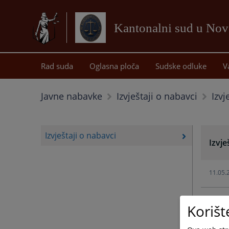
Kantonalni sud u No
Rad suda
Oglasna ploča
Sudske odluke
V
Izvj
Javne nabavke
Izvještaji o nabavci
Izvještaji o nabavci
Izvje
11.05.
11.05.
Korišt
11.05.