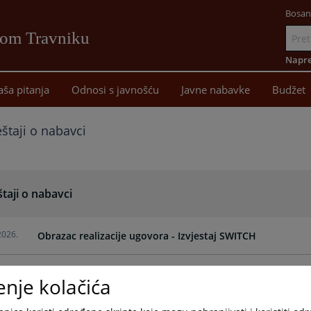
Bosan
vom Travniku
Idi
na
Napre
sadržaj
aša pitanja
Odnosi s javnošću
Javne nabavke
Budžet
eštaji o nabavci
štaji o nabavci
2026.
Obrazac realizacije ugovora - Izvjestaj SWITCH
2026.
Obrazac realizacije ugovora - Izvjestaj disk za server
enje kolačića
2026.
Obrazac realizacije ugovora - Izvjestaj EJN mikseta