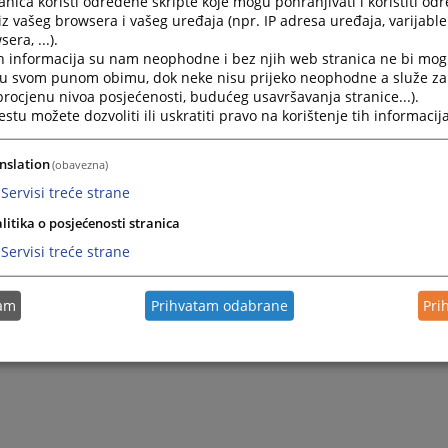
nica koristi određene skripte koje mogu pohranjivati i koristiti od
iz vašeg browsera i vašeg uređaja (npr. IP adresa uređaja, varijable 
era, ...).
2026.
Obrazac realizacije ugovora - Tehnički pregled službenog 
h informacija su nam neophodne i bez njih web stranica ne bi mog
i u svom punom obimu, dok neke nisu prijeko neophodne a služe z
 procjenu nivoa posjećenosti, budućeg usavršavanja stranice...).
2026.
Obrazac realizacije ugovora - Usluga redovnog servisa sl
tu možete dozvoliti ili uskratiti pravo na korištenje tih informacija
2026.
Obrazac realizacije ugovora - Materijal za redovan servis
nslation
(obavezna)
Servisi treće strane
litika o posjećenosti stranica
Servisi treće strane
tam
Prihvatam odabrane
Pri